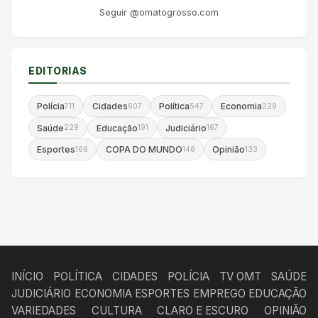
Seguir @omatogrosso.com
EDITORIAS
Polícia
Cidades
Política
Economia
711
607
547
229
Saúde
Educação
Judiciário
229
191
167
Esportes
COPA DO MUNDO
Opinião
166
146
133
INÍCIO
POLÍTICA
CIDADES
POLÍCIA
TV OMT
SAÚDE
JUDICIÁRIO
ECONOMIA
ESPORTES
EMPREGO
EDUCAÇÃO
VARIEDADES
CULTURA
CLARO E ESCURO
OPINIÃO