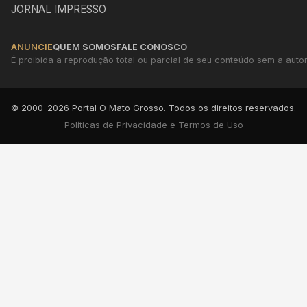
JORNAL IMPRESSO
ANUNCIE
QUEM SOMOS
FALE CONOSCO
É proibida a reprodução total ou parcial de seu conteúdo sem a autori
© 2000-2026 Portal O Mato Grosso. Todos os direitos reservados.
Políticas de Privacidade e Termos de Uso