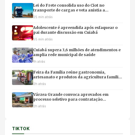
Lei do Frete consolida uso do Ciot no
transporte de cargas e veta anistia a
manifestantes em rodovias
25 min atrás
Adolescente é apreendida após esfaquear o
pai durante discussão em Cuiabá
55 min atrás
Cuiabá supera 3,6 milhões de atendimentos e
amplia rede municipal de saúde
1h atrás
Feira da Família reúne gastronomia,
artesanato e produtos da agricultura familiar
em Várzea Grande
2h atrás
Várzea Grande convoca aprovados em
processo seletivo para contratação
temporária na Educação
2h atrás
TIKTOK