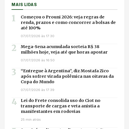
MAIS LIDAS
1
Começou o Prouni 2026: veja regras de
renda, prazos e como concorrer a bolsas de
até 100%
07/07/2026 às 17:30
2
Mega-Sena acumulada sorteia R$ 38
milhões hoje, veja até que horas apostar
07/07/2026 às 16:50
3
“Entregue à Argentina”, diz Mostafa Zico
após sofrer virada polêmica nas oitavas da
Copa do Mundo
07/07/2026 às 17:39
4
Lei do Frete consolida uso do Ciot no
transporte de cargas e veta anistia a
manifestantes em rodovias
25 min atrás