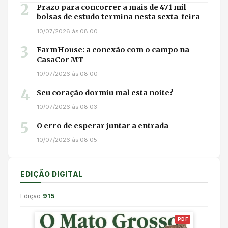
2
Prazo para concorrer a mais de 471 mil
bolsas de estudo termina nesta sexta-feira
10/07/2026 às 08:00
3
FarmHouse: a conexão com o campo na
CasaCor MT
10/07/2026 às 08:00
4
Seu coração dormiu mal esta noite?
10/07/2026 às 08:03
5
O erro de esperar juntar a entrada
10/07/2026 às 08:05
EDIÇÃO DIGITAL
Edição
915
PDF