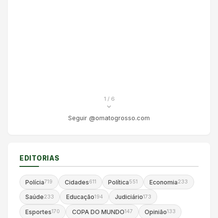
1
/ 6
Seguir @omatogrosso.com
EDITORIAS
Polícia
Cidades
Política
Economia
719
611
551
233
Saúde
Educação
Judiciário
233
194
173
Esportes
COPA DO MUNDO
Opinião
170
147
133