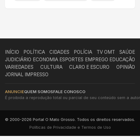
INÍCIO
POLÍTICA
CIDADES
POLÍCIA
TV OMT
SAÚDE
JUDICIÁRIO
ECONOMIA
ESPORTES
EMPREGO
EDUCAÇÃO
VARIEDADES
CULTURA
CLARO E ESCURO
OPINIÃO
JORNAL IMPRESSO
ANUNCIE
QUEM SOMOS
FALE CONOSCO
É proibida a reprodução total ou parcial de seu conteúdo sem a autori
© 2000-2026 Portal O Mato Grosso. Todos os direitos reservados.
Políticas de Privacidade e Termos de Uso