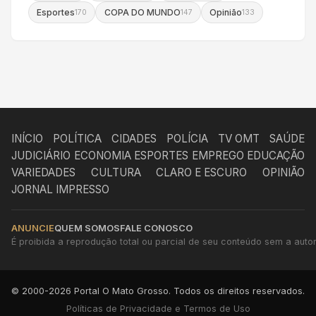
Esportes
COPA DO MUNDO
Opinião
170
147
133
INÍCIO
POLÍTICA
CIDADES
POLÍCIA
TV OMT
SAÚDE
JUDICIÁRIO
ECONOMIA
ESPORTES
EMPREGO
EDUCAÇÃO
VARIEDADES
CULTURA
CLARO E ESCURO
OPINIÃO
JORNAL IMPRESSO
ANUNCIE
QUEM SOMOS
FALE CONOSCO
É proibida a reprodução total ou parcial de seu conteúdo sem a autori
© 2000-2026 Portal O Mato Grosso. Todos os direitos reservados.
Políticas de Privacidade e Termos de Uso