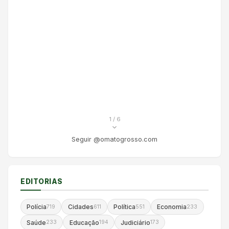
1
/ 6
Seguir @omatogrosso.com
EDITORIAS
Polícia
Cidades
Política
Economia
719
611
551
233
Saúde
Educação
Judiciário
233
194
173