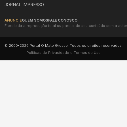
JORNAL IMPRESSO
ANUNCIE
QUEM SOMOS
FALE CONOSCO
É proibida a reprodução total ou parcial de seu conteúdo sem a autori
© 2000-2026 Portal O Mato Grosso. Todos os direitos reservados.
Políticas de Privacidade e Termos de Uso