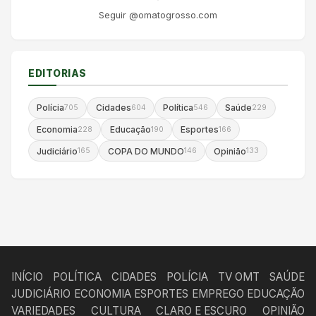
Seguir @omatogrosso.com
EDITORIAS
Polícia
Cidades
Política
Saúde
705
604
546
229
Economia
Educação
Esportes
228
190
166
Judiciário
COPA DO MUNDO
Opinião
165
146
133
INÍCIO
POLÍTICA
CIDADES
POLÍCIA
TV OMT
SAÚDE
JUDICIÁRIO
ECONOMIA
ESPORTES
EMPREGO
EDUCAÇÃO
VARIEDADES
CULTURA
CLARO E ESCURO
OPINIÃO