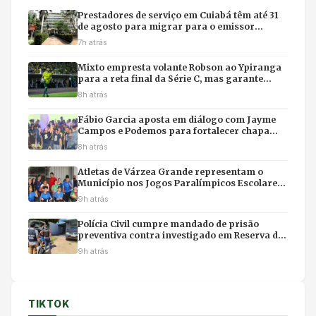
Prestadores de serviço em Cuiabá têm até 31
de agosto para migrar para o emissor
nacional de nota fiscal
7h atrás
Mixto empresta volante Robson ao Ypiranga
para a reta final da Série C, mas garante
retorno para 2027
8h atrás
Fábio Garcia aposta em diálogo com Jayme
Campos e Podemos para fortalecer chapa
com Pivetta
8h atrás
Atletas de Várzea Grande representam o
Município nos Jogos Paralímpicos Escolares
de Mato Grosso
9h atrás
Polícia Civil cumpre mandado de prisão
preventiva contra investigado em Reserva do
Cabaçal
9h atrás
TIKTOK