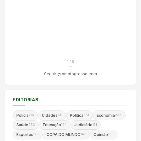
1
/ 6
Seguir @omatogrosso.com
EDITORIAS
Polícia
Cidades
Política
Economia
716
611
551
233
Saúde
Educação
Judiciário
233
194
171
Esportes
COPA DO MUNDO
Opinião
170
147
133