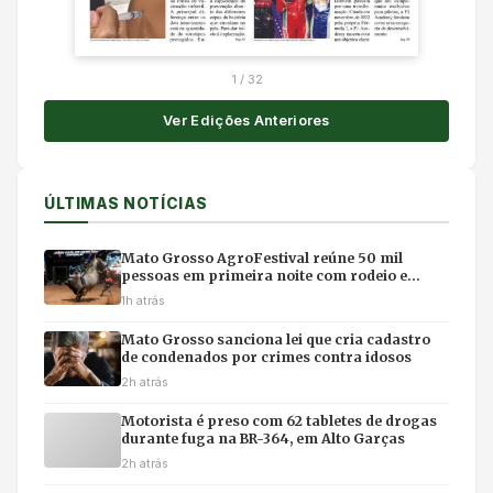
1
/
32
Ver Edições Anteriores
ÚLTIMAS NOTÍCIAS
Mato Grosso AgroFestival reúne 50 mil
pessoas em primeira noite com rodeio e
shows em Cuiabá
1h atrás
Mato Grosso sanciona lei que cria cadastro
de condenados por crimes contra idosos
2h atrás
Motorista é preso com 62 tabletes de drogas
durante fuga na BR-364, em Alto Garças
2h atrás