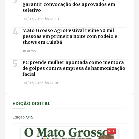
3
garantir convocação dos aprovados em
seletivo
09/07/2026 às 13:30
4
Mato Grosso AgroFestival reúne 50 mil
pessoas em primeira noite com rodeio e
shows em Cuiabá
1h atrás
5
PC prende mulher apontada como mentora
de golpes contra empresa de harmonização
facial
09/07/2026 às 14:00
EDIÇÃO DIGITAL
Edição
915
PDF