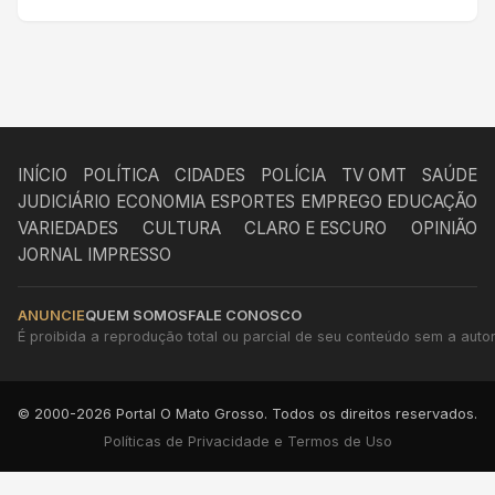
INÍCIO
POLÍTICA
CIDADES
POLÍCIA
TV OMT
SAÚDE
JUDICIÁRIO
ECONOMIA
ESPORTES
EMPREGO
EDUCAÇÃO
VARIEDADES
CULTURA
CLARO E ESCURO
OPINIÃO
JORNAL IMPRESSO
ANUNCIE
QUEM SOMOS
FALE CONOSCO
É proibida a reprodução total ou parcial de seu conteúdo sem a autori
© 2000-2026 Portal O Mato Grosso. Todos os direitos reservados.
Políticas de Privacidade e Termos de Uso