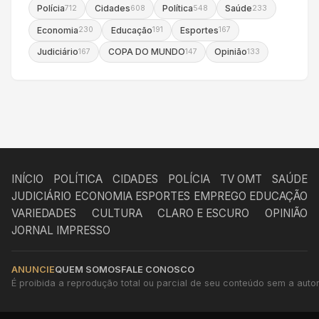
Polícia
Cidades
Política
Saúde
712
608
548
233
Economia
Educação
Esportes
230
191
167
Judiciário
COPA DO MUNDO
Opinião
167
147
133
INÍCIO
POLÍTICA
CIDADES
POLÍCIA
TV OMT
SAÚDE
JUDICIÁRIO
ECONOMIA
ESPORTES
EMPREGO
EDUCAÇÃO
VARIEDADES
CULTURA
CLARO E ESCURO
OPINIÃO
JORNAL IMPRESSO
ANUNCIE
QUEM SOMOS
FALE CONOSCO
É proibida a reprodução total ou parcial de seu conteúdo sem a autori