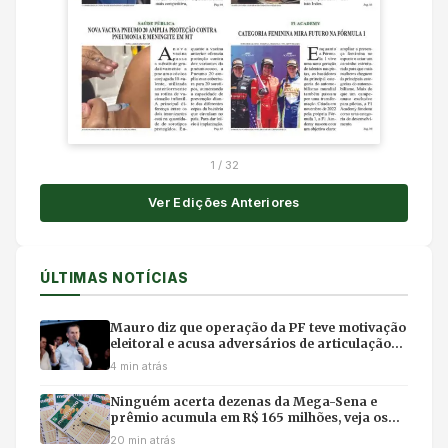
1
/
32
Ver Edições Anteriores
ÚLTIMAS NOTÍCIAS
Mauro diz que operação da PF teve motivação
eleitoral e acusa adversários de articulação
política
4 min atrás
Ninguém acerta dezenas da Mega-Sena e
prêmio acumula em R$ 165 milhões, veja os
números
20 min atrás