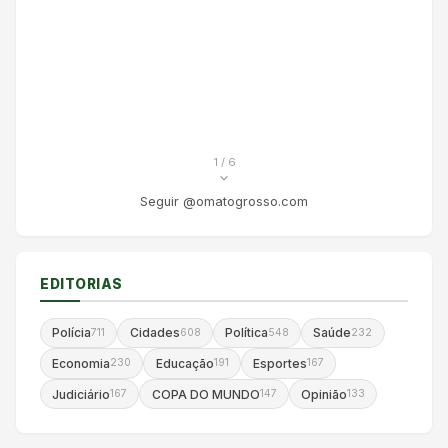
1
/ 6
Seguir @omatogrosso.com
EDITORIAS
Polícia
Cidades
Política
Saúde
711
608
548
232
Economia
Educação
Esportes
230
191
167
Judiciário
COPA DO MUNDO
Opinião
167
147
133