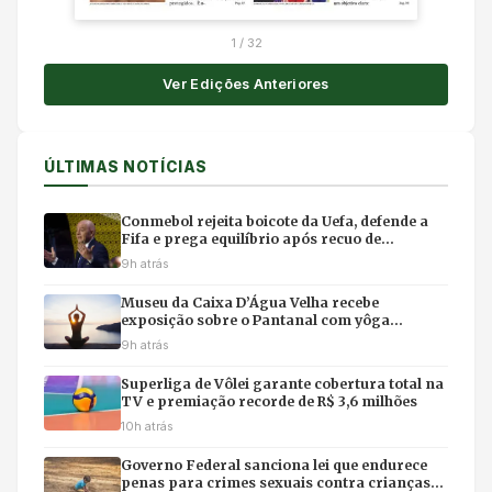
1
/
32
Ver Edições Anteriores
ÚLTIMAS NOTÍCIAS
Conmebol rejeita boicote da Uefa, defende a
Fifa e prega equilíbrio após recuo de
Infantino
9h atrás
Museu da Caixa D’Água Velha recebe
exposição sobre o Pantanal com yôga
imersivo e feirinha em Cuiabá
9h atrás
Superliga de Vôlei garante cobertura total na
TV e premiação recorde de R$ 3,6 milhões
10h atrás
Governo Federal sanciona lei que endurece
penas para crimes sexuais contra crianças