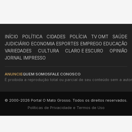
INÍCIO
POLÍTICA
CIDADES
POLÍCIA
TV OMT
SAÚDE
JUDICIÁRIO
ECONOMIA
ESPORTES
EMPREGO
EDUCAÇÃO
VARIEDADES
CULTURA
CLARO E ESCURO
OPINIÃO
JORNAL IMPRESSO
ANUNCIE
QUEM SOMOS
FALE CONOSCO
É proibida a reprodução total ou parcial de seu conteúdo sem a autori
© 2000-2026 Portal O Mato Grosso. Todos os direitos reservados.
Políticas de Privacidade e Termos de Uso