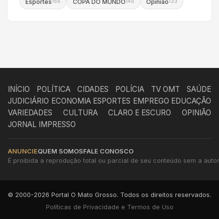
Esportes
COPA DO MUNDO
Opinião
166
146
133
INÍCIO
POLÍTICA
CIDADES
POLÍCIA
TV OMT
SAÚDE
JUDICIÁRIO
ECONOMIA
ESPORTES
EMPREGO
EDUCAÇÃO
VARIEDADES
CULTURA
CLARO E ESCURO
OPINIÃO
JORNAL IMPRESSO
ANUNCIE
QUEM SOMOS
FALE CONOSCO
É proibida a reprodução total ou parcial de seu conteúdo sem a autori
© 2000-2026 Portal O Mato Grosso. Todos os direitos reservados.
Políticas de Privacidade e Termos de Uso