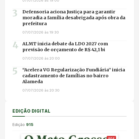
07/07/2026 às 19:00
3
Defensoria aciona Justiça para garantir
moradia a família desabrigada após obra da
prefeitura
07/07/2026 às 19:30
4
ALMT inicia debate da LDO 2027 com
previsão de orçamento de R$ 42,1 bi
07/07/2026 às 20:00
5
“Acelera VG Regularização Fundiária” inicia
cadastramento de famílias no bairro
Alameda
07/07/2026 às 20:30
EDIÇÃO DIGITAL
Edição
915
PDF