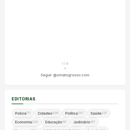
1
/ 6
Seguir @omatogrosso.com
EDITORIAS
Polícia
Cidades
Política
Saúde
711
608
547
231
Economia
Educação
Judiciário
229
191
167