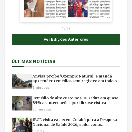
1
/
32
Ver Edições Anteriores
ÚLTIMAS NOTÍCIAS
Anvisa proíbe ‘Ozempic Natural’ e manda
apreender remédios sem registro em todo o
Brasil
8 min atrás
Remédio de alto custo no SUS reduz em quase
85% as internações por fibrose cística
38 min atrás
IBGE visita casas em Cuiabá para a Pesquisa
Nacional de Saúde 2026; saiba como
identificar entrevistadores
1h atrás