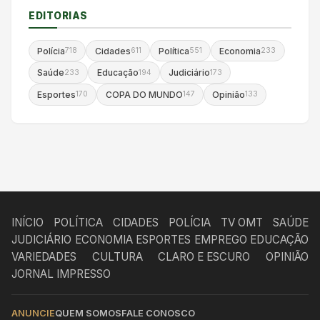
EDITORIAS
Polícia
Cidades
Política
Economia
718
611
551
233
Saúde
Educação
Judiciário
233
194
173
Esportes
COPA DO MUNDO
Opinião
170
147
133
INÍCIO
POLÍTICA
CIDADES
POLÍCIA
TV OMT
SAÚDE
JUDICIÁRIO
ECONOMIA
ESPORTES
EMPREGO
EDUCAÇÃO
VARIEDADES
CULTURA
CLARO E ESCURO
OPINIÃO
JORNAL IMPRESSO
ANUNCIE
QUEM SOMOS
FALE CONOSCO