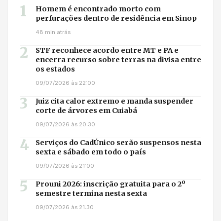
1
Homem é encontrado morto com
perfurações dentro de residência em Sinop
48 min atrás
2
STF reconhece acordo entre MT e PA e
encerra recurso sobre terras na divisa entre
os estados
09/07/2026 às 22:00
3
Juiz cita calor extremo e manda suspender
corte de árvores em Cuiabá
09/07/2026 às 20:30
4
Serviços do CadÚnico serão suspensos nesta
sexta e sábado em todo o país
09/07/2026 às 21:00
5
Prouni 2026: inscrição gratuita para o 2º
semestre termina nesta sexta
09/07/2026 às 21:30