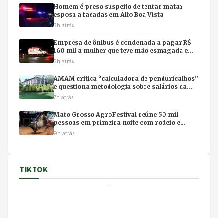
Homem é preso suspeito de tentar matar
esposa a facadas em Alto Boa Vista
3h atrás
Empresa de ônibus é condenada a pagar R$
160 mil a mulher que teve mão esmagada em
acidente
5h atrás
AMAM critica “calculadora de penduricalhos”
e questiona metodologia sobre salários da
magistratura
7h atrás
Mato Grosso AgroFestival reúne 50 mil
pessoas em primeira noite com rodeio e
shows em Cuiabá
9h atrás
TIKTOK