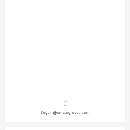
1
/ 6
Seguir @omatogrosso.com