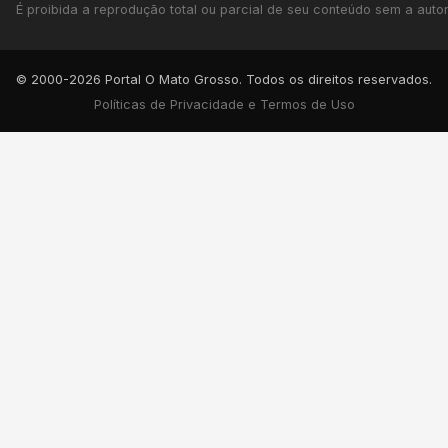
É proibida a reprodução total ou parcial de seu conteúdo sem a autori
© 2000-2026 Portal O Mato Grosso. Todos os direitos reservados.
Políticas de Privacidade e Termos de Uso