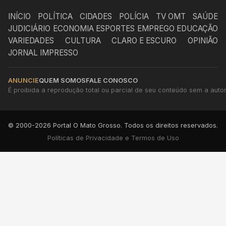
INÍCIO
POLÍTICA
CIDADES
POLÍCIA
TV OMT
SAÚDE
JUDICIÁRIO
ECONOMIA
ESPORTES
EMPREGO
EDUCAÇÃO
VARIEDADES
CULTURA
CLARO E ESCURO
OPINIÃO
JORNAL IMPRESSO
ANUNCIE
QUEM SOMOS
FALE CONOSCO
É proibida a reprodução total ou parcial de seu conteúdo sem a autori
© 2000-2026 Portal O Mato Grosso. Todos os direitos reservados.
Políticas de Privacidade e Termos de Uso