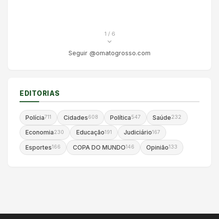
1
/ 6
Seguir @omatogrosso.com
EDITORIAS
Polícia
Cidades
Política
Saúde
711
608
547
232
Economia
Educação
Judiciário
230
191
167
Esportes
COPA DO MUNDO
Opinião
166
146
133