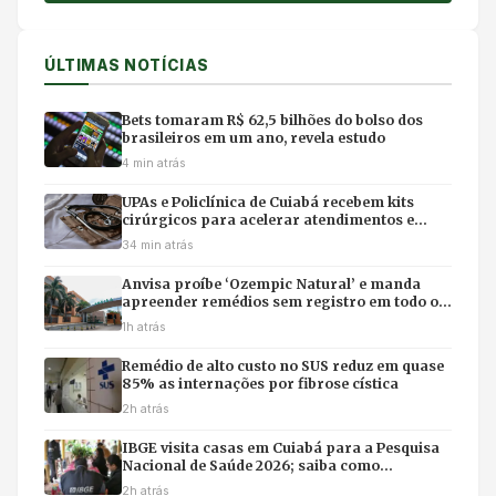
ÚLTIMAS NOTÍCIAS
Bets tomaram R$ 62,5 bilhões do bolso dos
brasileiros em um ano, revela estudo
4 min atrás
UPAs e Policlínica de Cuiabá recebem kits
cirúrgicos para acelerar atendimentos e
evitar filas em hospitais
34 min atrás
Anvisa proíbe ‘Ozempic Natural’ e manda
apreender remédios sem registro em todo o
Brasil
1h atrás
Remédio de alto custo no SUS reduz em quase
85% as internações por fibrose cística
2h atrás
IBGE visita casas em Cuiabá para a Pesquisa
Nacional de Saúde 2026; saiba como
identificar entrevistadores
2h atrás