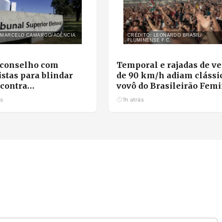
 MARCELO CAMARGO/AGÊNCIA
CRÉDITO: LEONARDO BRASIL/
FLUMINENSE F.C.
 conselho com
Temporal e rajadas de ve
istas para blindar
de 90 km/h adiam clássi
 contra
vovô do Brasileirão Fem
mação e uso ilícito de
no Rio
ás
1h atrás