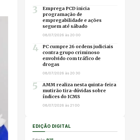
3
Emprega PCD inicia
programação de
empregabilidade e ações
seguem até sábado
08/07/2026 às 20:00
4
PC cumpre 26 ordens judiciais
contra grupo criminoso
envolvido com tráfico de
drogas
08/07/2026 às 20:30
5
AMM realiza nesta quinta-feira
mutirão tira-dúvidas sobre
índices do ICMS
08/07/2026 às 21:00
EDIÇÃO DIGITAL
Edição
915