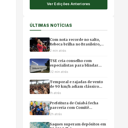
Ver Edições Anteriores
ÚLTIMAS NOTÍCIAS
Com nota recorde no salto,
Rebeca brilha no Brasileiro,
mas poupa físico e abre mão
2 min atrás
da final individual
TSE cria conselho com
especialistas para blindar
eleições contra desinformação
32 min atrás
e uso ilícito de IA
Temporal e rajadas de vento
de 90 km/h adiam clássico
vovô do Brasileirão Feminino
1h atrás
no Rio
Prefeitura de Cuiabá fecha
parceria com Comitê
Paralímpico para capacitar
2h atrás
professores e incentivar
esporte inclusivo
Saques superam depósitos em