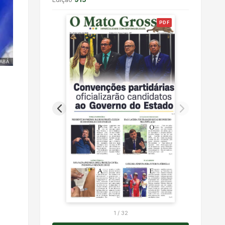
PDF
ABÁ
1
/
32