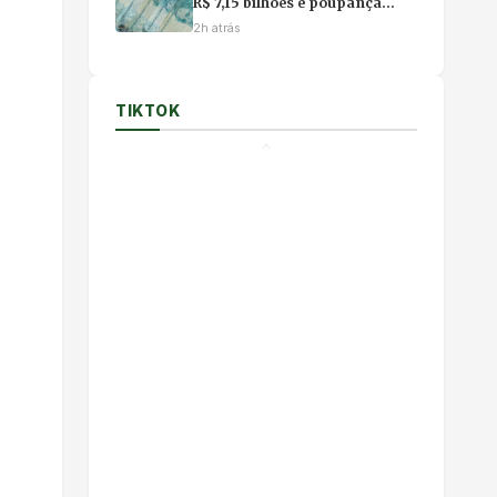
R$ 7,15 bilhões e poupança
registra forte perda em julho
2h atrás
TIKTOK