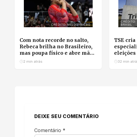
CRÉDITO:
CRÉDITO: MELOGYM/CBG
BRASIL
Com nota recorde no salto,
TSE cria
Rebeca brilha no Brasileiro,
especial
mas poupa físico e abre mão
eleições
da final individual
desinfor
2 min atrás
32 min atr
IA
DEIXE SEU COMENTÁRIO
Comentário
*