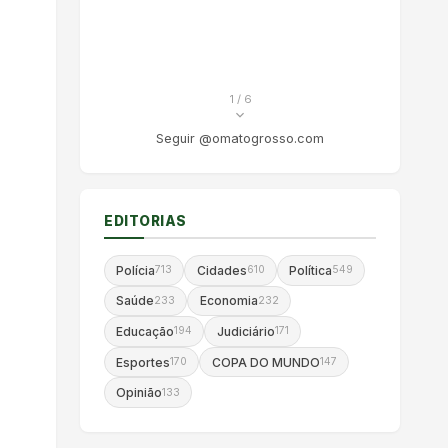
1
/ 6
Seguir @omatogrosso.com
EDITORIAS
Polícia
Cidades
Política
713
610
549
Saúde
Economia
233
232
Educação
Judiciário
194
171
Esportes
COPA DO MUNDO
170
147
Opinião
133