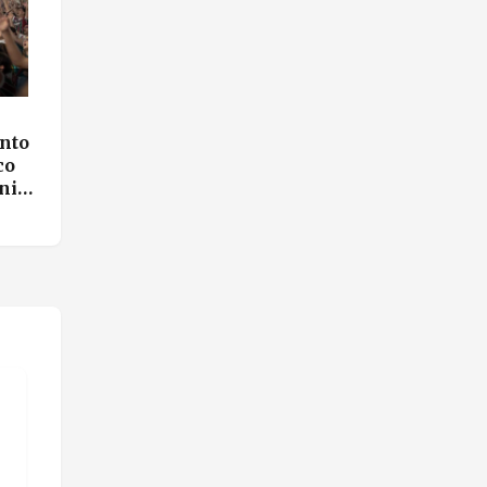
nto
co
inino