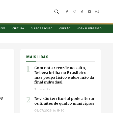
ADES
CULTURA
CLARO E ESCURO
OPINIÃO
JORNAL IMPRESSO
MAIS LIDAS
1
Com nota recorde no salto,
Rebeca brilha no Brasileiro,
mas poupa físico e abre mão da
final individual
2 min atrás
2
os
Revisão territorial pode alterar
os limites de quatro municípios
08/07/2026 às 19:30