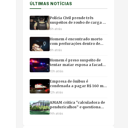
ÚLTIMAS NOTÍCIAS
Polícia Civil prende três
suspeitos de roubo de carga e
cárcere privado em Várzea
6h atrás
Grande
Homem é encontrado morto
com perfurações dentro de
residência em Sinop
8h atrás
Homem é preso suspeito de
tentar matar esposa a facadas
em Alto Boa Vista
10h atrás
Empresa de ônibus é
condenada a pagar R$ 160 mil
a mulher que teve mão
12h atrás
esmagada em acidente
AMAM critica “calculadora de
penduricalhos” e questiona
metodologia sobre salários da
14h atrás
magistratura