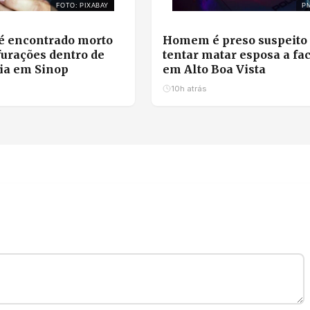
FOTO: PIXABAY
P
 encontrado morto
Homem é preso suspeito
urações dentro de
tentar matar esposa a fa
ia em Sinop
em Alto Boa Vista
10h atrás