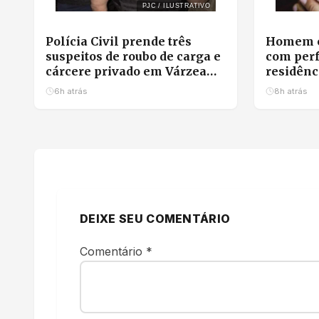
PJC / ILUSTRATIVO
Polícia Civil prende três
Homem é
suspeitos de roubo de carga e
com perf
cárcere privado em Várzea
residênc
Grande
6h atrás
8h atrás
DEIXE SEU COMENTÁRIO
Comentário
*