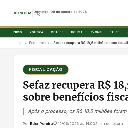
Domingo, 09 de agosto de 2026
BOM DIA!
--°C
INÍCIO
POLÍTICA
CIDADES
POLÍCIA
TV OMT
SAÚDE
Início
›
Economia
›
Sefaz recupera R$ 18,5 milhões após fisca
FISCALIZAÇÃO
Sefaz recupera R$ 18,
sobre benefícios fis
Após o processo, os R$ 18,5 milhões foram 
Por
Eder Pereira
12/06/2026 às 14:00
2 min de leitura