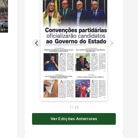
-MT
1
/
32
Ver Edições Anteriores