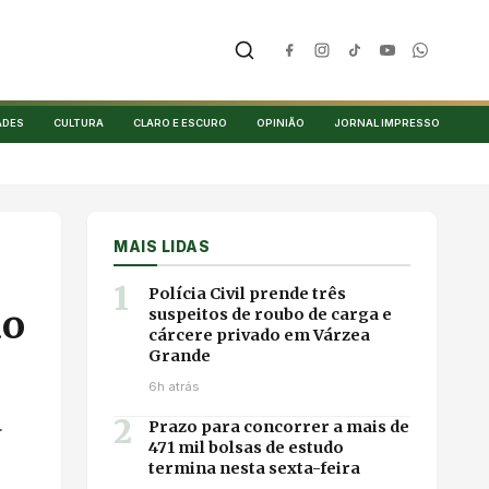
ADES
CULTURA
CLARO E ESCURO
OPINIÃO
JORNAL IMPRESSO
MAIS LIDAS
1
Polícia Civil prende três
ão
suspeitos de roubo de carga e
cárcere privado em Várzea
Grande
6h atrás
2
.
Prazo para concorrer a mais de
471 mil bolsas de estudo
termina nesta sexta-feira