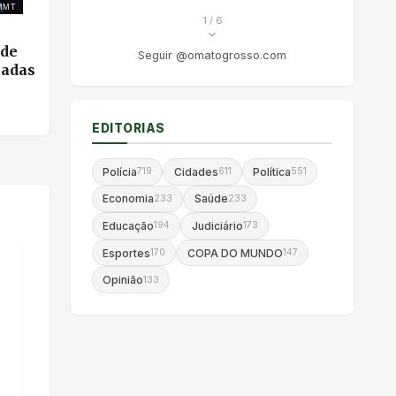
MMT
1
/ 6
 de
Seguir @omatogrosso.com
cadas
EDITORIAS
Polícia
Cidades
Política
719
611
551
Economia
Saúde
233
233
Educação
Judiciário
194
173
Esportes
COPA DO MUNDO
170
147
Opinião
133