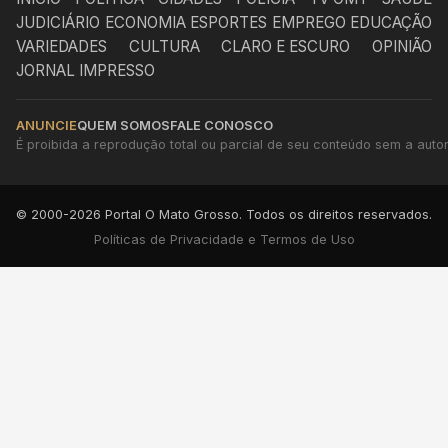
JUDICIÁRIO
ECONOMIA
ESPORTES
EMPREGO
EDUCAÇÃO
VARIEDADES
CULTURA
CLARO E ESCURO
OPINIÃO
JORNAL IMPRESSO
ANUNCIE
QUEM SOMOS
FALE CONOSCO
É proibida a reprodução total ou parcial de seu conteúdo sem a autori
© 2000-2026 Portal O Mato Grosso. Todos os direitos reservados.
Políticas de Privacidade e Termos de Uso