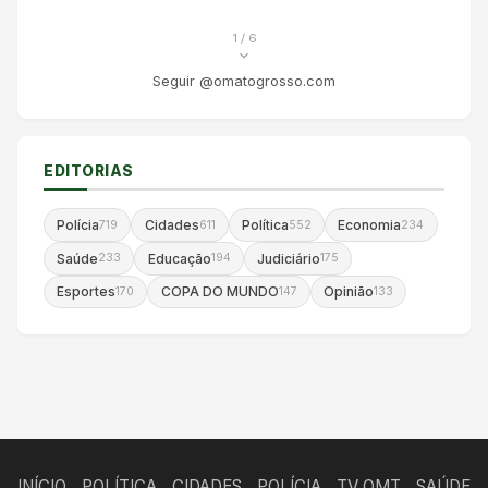
1
/ 6
Seguir @omatogrosso.com
EDITORIAS
Polícia
Cidades
Política
Economia
719
611
552
234
Saúde
Educação
Judiciário
233
194
175
Esportes
COPA DO MUNDO
Opinião
170
147
133
INÍCIO
POLÍTICA
CIDADES
POLÍCIA
TV OMT
SAÚDE