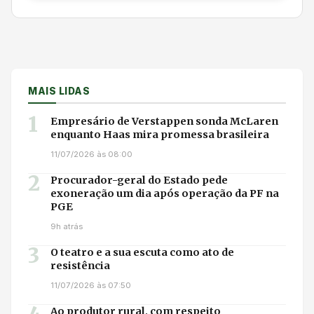
MAIS LIDAS
1
Empresário de Verstappen sonda McLaren
enquanto Haas mira promessa brasileira
11/07/2026 às 08:00
2
Procurador-geral do Estado pede
exoneração um dia após operação da PF na
PGE
9h atrás
3
O teatro e a sua escuta como ato de
resistência
11/07/2026 às 07:50
Ao produtor rural, com respeito