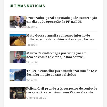
ÚLTIMAS NOTÍCIAS
Procurador-geral do Estado pede exoneração
um dia após operação da PF na PGE
9h atrás
Mato Grosso amplia consumo interno de
milho e reduz dependência das exportações
11h atrás
Mauro Carvalho nega participação em
acordo com a Oi e diz que não obteve
benefícios
13h atrás
TSE cria conselho para monitorar uso de IA e
desinformação durante eleições
15h atrás
Polícia Civil prende três suspeitos de roubo de
carga e cárcere privado em Várzea Grande
Ontem às 21:00