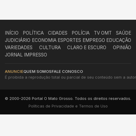
INÍCIO
POLÍTICA
CIDADES
POLÍCIA
TV OMT
SAÚDE
JUDICIÁRIO
ECONOMIA
ESPORTES
EMPREGO
EDUCAÇÃO
VARIEDADES
CULTURA
CLARO E ESCURO
OPINIÃO
JORNAL IMPRESSO
ANUNCIE
QUEM SOMOS
FALE CONOSCO
É proibida a reprodução total ou parcial de seu conteúdo sem a autori
© 2000-2026 Portal O Mato Grosso. Todos os direitos reservados.
Políticas de Privacidade e Termos de Uso