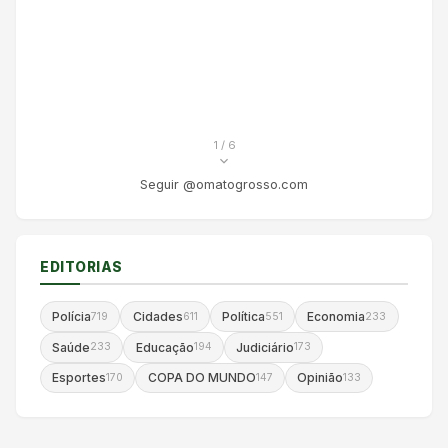
1
/ 6
Seguir @omatogrosso.com
EDITORIAS
Polícia
Cidades
Política
Economia
719
611
551
233
Saúde
Educação
Judiciário
233
194
173
Esportes
COPA DO MUNDO
Opinião
170
147
133