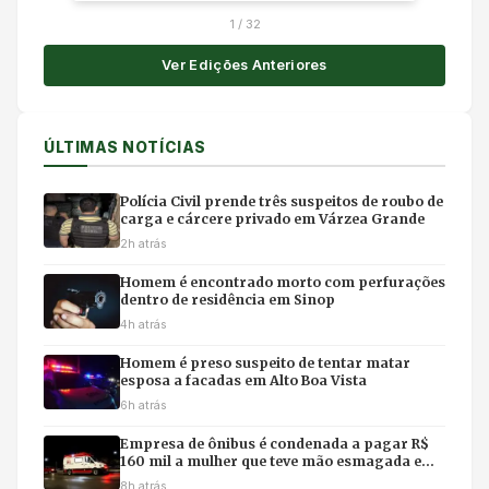
1
/
32
Ver Edições Anteriores
ÚLTIMAS NOTÍCIAS
Polícia Civil prende três suspeitos de roubo de
carga e cárcere privado em Várzea Grande
2h atrás
Homem é encontrado morto com perfurações
dentro de residência em Sinop
4h atrás
Homem é preso suspeito de tentar matar
esposa a facadas em Alto Boa Vista
6h atrás
Empresa de ônibus é condenada a pagar R$
160 mil a mulher que teve mão esmagada em
acidente
8h atrás