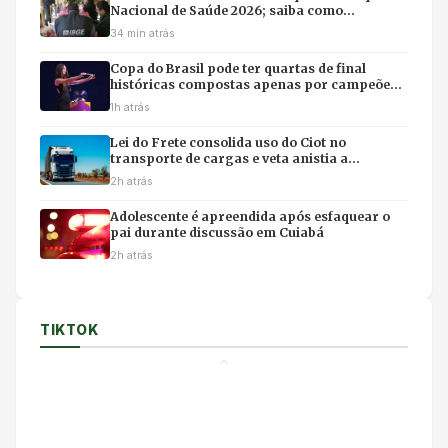
Nacional de Saúde 2026; saiba como
identificar entrevistadores
34 min atrás
Copa do Brasil pode ter quartas de final
históricas compostas apenas por campeões
do torneio
1h atrás
Lei do Frete consolida uso do Ciot no
transporte de cargas e veta anistia a
manifestantes em rodovias
2h atrás
Adolescente é apreendida após esfaquear o
pai durante discussão em Cuiabá
2h atrás
TIKTOK