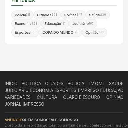
EDITORIAS
Polícia
Cidades
Política
Saúde
711
608
547
230
Economia
Educação
Judiciário
229
191
167
Esportes
COPA DO MUNDO
Opinião
166
146
133
INÍCIO
POLÍTICA
CIDADES
POLÍCIA
TV OMT
SAÚDE
JUDICIÁRIO
ECONOMIA
ESPORTES
EMPREGO
EDUCAÇÃO
VARIEDADES
CULTURA
CLARO E ESCURO
OPINIÃO
JORNAL IMPRESSO
ANUNCIE
QUEM SOMOS
FALE CONOSCO
É proibida a reprodução total ou parcial de seu conteúdo sem a autori