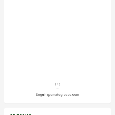
1
/ 6
Seguir @omatogrosso.com