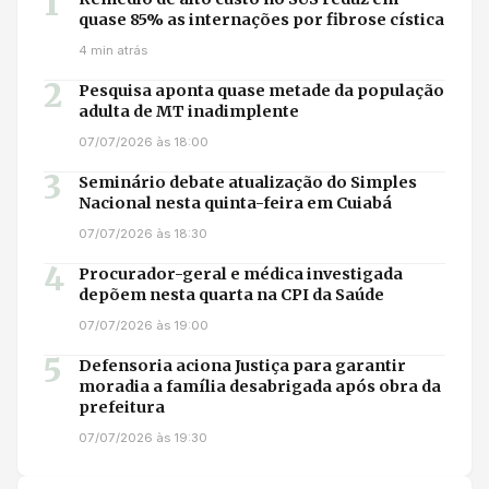
1
quase 85% as internações por fibrose cística
4 min atrás
2
Pesquisa aponta quase metade da população
adulta de MT inadimplente
07/07/2026 às 18:00
3
Seminário debate atualização do Simples
Nacional nesta quinta-feira em Cuiabá
07/07/2026 às 18:30
4
Procurador-geral e médica investigada
depõem nesta quarta na CPI da Saúde
07/07/2026 às 19:00
5
Defensoria aciona Justiça para garantir
moradia a família desabrigada após obra da
prefeitura
07/07/2026 às 19:30