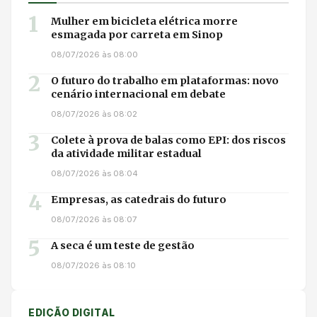
1
Mulher em bicicleta elétrica morre
esmagada por carreta em Sinop
08/07/2026 às 08:00
2
O futuro do trabalho em plataformas: novo
cenário internacional em debate
08/07/2026 às 08:02
3
Colete à prova de balas como EPI: dos riscos
da atividade militar estadual
08/07/2026 às 08:04
4
Empresas, as catedrais do futuro
08/07/2026 às 08:07
5
A seca é um teste de gestão
08/07/2026 às 08:10
EDIÇÃO DIGITAL