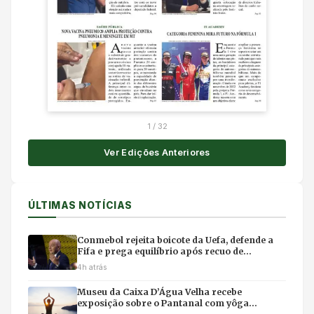
1
/
32
Ver Edições Anteriores
ÚLTIMAS NOTÍCIAS
Conmebol rejeita boicote da Uefa, defende a
Fifa e prega equilíbrio após recuo de
Infantino
4h atrás
Museu da Caixa D’Água Velha recebe
exposição sobre o Pantanal com yôga