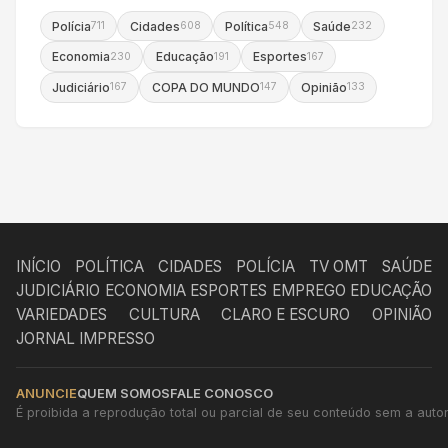
Polícia
Cidades
Política
Saúde
711
608
548
232
Economia
Educação
Esportes
230
191
167
Judiciário
COPA DO MUNDO
Opinião
167
147
133
INÍCIO
POLÍTICA
CIDADES
POLÍCIA
TV OMT
SAÚDE
JUDICIÁRIO
ECONOMIA
ESPORTES
EMPREGO
EDUCAÇÃO
VARIEDADES
CULTURA
CLARO E ESCURO
OPINIÃO
JORNAL IMPRESSO
ANUNCIE
QUEM SOMOS
FALE CONOSCO
É proibida a reprodução total ou parcial de seu conteúdo sem a autori