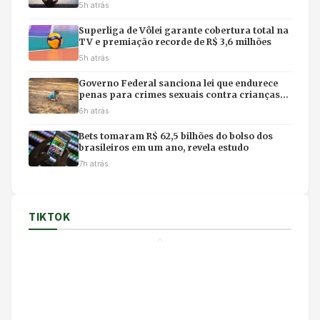
imersivo e feirinha em Cuiabá
5h atrás
Superliga de Vôlei garante cobertura total na
TV e premiação recorde de R$ 3,6 milhões
5h atrás
Governo Federal sanciona lei que endurece
penas para crimes sexuais contra crianças
na internet e uso de IA
6h atrás
Bets tomaram R$ 62,5 bilhões do bolso dos
brasileiros em um ano, revela estudo
7h atrás
TIKTOK