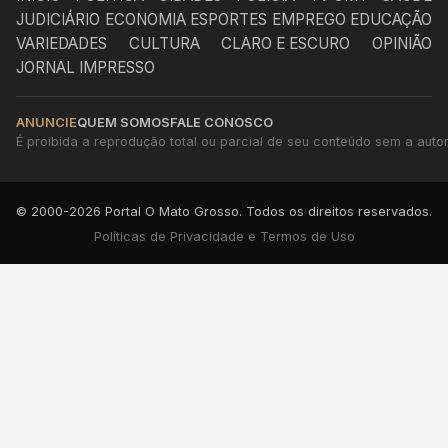
JUDICIÁRIO
ECONOMIA
ESPORTES
EMPREGO
EDUCAÇÃO
VARIEDADES
CULTURA
CLARO E ESCURO
OPINIÃO
JORNAL IMPRESSO
ANUNCIE
QUEM SOMOS
FALE CONOSCO
É proibida a reprodução total ou parcial de seu conteúdo sem a autori
© 2000-2026 Portal O Mato Grosso. Todos os direitos reservados.
Políticas de Privacidade e Termos de Uso