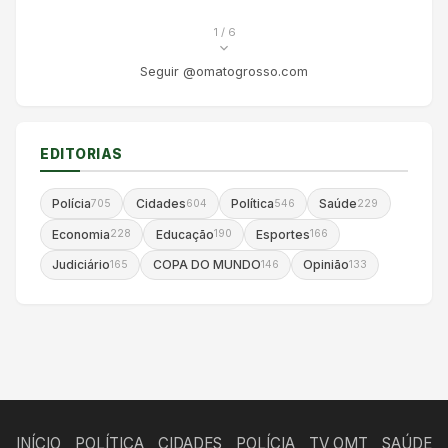
1
/ 6
Seguir @omatogrosso.com
EDITORIAS
Polícia
Cidades
Política
Saúde
705
604
546
229
Economia
Educação
Esportes
228
190
166
Judiciário
COPA DO MUNDO
Opinião
165
146
133
INÍCIO
POLÍTICA
CIDADES
POLÍCIA
TV OMT
SAÚDE