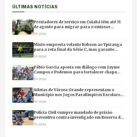
ÚLTIMAS NOTÍCIAS
Prestadores de serviço em Cuiabá têm até 31
de agosto para migrar para o emissor
nacional de nota fiscal
5h atrás
Mixto empresta volante Robson ao Ypiranga
para a reta final da Série C, mas garante
retorno para 2027
5h atrás
Fábio Garcia aposta em diálogo com Jayme
Campos e Podemos para fortalecer chapa
com Pivetta
6h atrás
Atletas de Várzea Grande representam o
Município nos Jogos Paralímpicos Escolares
de Mato Grosso
6h atrás
Polícia Civil cumpre mandado de prisão
preventiva contra investigado em Reserva do
Cabaçal
7h atrás