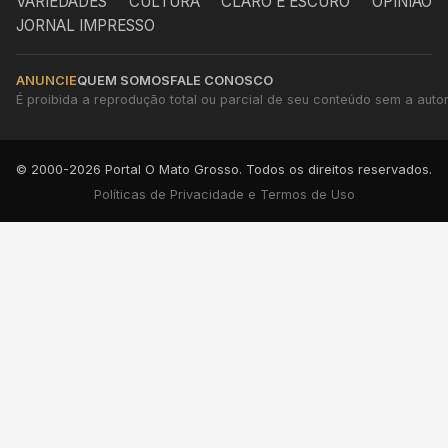
VARIEDADES
CULTURA
CLARO E ESCURO
OPINIÃO
JORNAL IMPRESSO
ANUNCIE
QUEM SOMOS
FALE CONOSCO
É proibida a reprodução total ou parcial de seu conteúdo sem a autori
© 2000-2026 Portal O Mato Grosso. Todos os direitos reservados.
Políticas de Privacidade e Termos de Uso