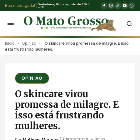
Sexta-feira, 07 de agosto de 2026
Boa madrugada!
--°C
Início
›
Opinião
›
O skincare virou promessa de milagre. E isso
está frustrando mulheres.
OPINIÃO
O skincare virou
promessa de milagre. E
isso está frustrando
mulheres.
Por
Matheus Marques
18/05/2026 às 10:43