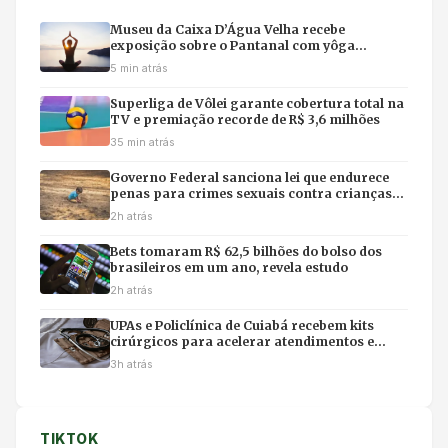
Museu da Caixa D’Água Velha recebe
exposição sobre o Pantanal com yôga
imersivo e feirinha em Cuiabá
5 min atrás
Superliga de Vôlei garante cobertura total na
TV e premiação recorde de R$ 3,6 milhões
35 min atrás
Governo Federal sanciona lei que endurece
penas para crimes sexuais contra crianças
na internet e uso de IA
2h atrás
Bets tomaram R$ 62,5 bilhões do bolso dos
brasileiros em um ano, revela estudo
2h atrás
UPAs e Policlínica de Cuiabá recebem kits
cirúrgicos para acelerar atendimentos e
evitar filas em hospitais
3h atrás
TIKTOK