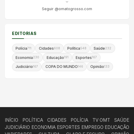
Seguir @omatogrosso.com
EDITORIAS
Polícia
Cidades
Política
Saúde
711
608
548
232
Economia
Educação
Esportes
230
191
167
Judiciário
COPA DO MUNDO
Opinião
167
146
133
INÍCIO
POLÍTICA
CIDADES
POLÍCIA
TV OMT
SAÚDE
JUDICIÁRIO
ECONOMIA
ESPORTES
EMPREGO
EDUCAÇÃO