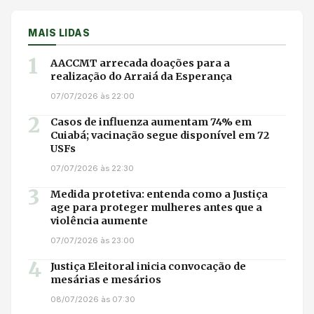
MAIS LIDAS
1
AACCMT arrecada doações para a
realização do Arraiá da Esperança
07/07/2026 às 22:00
2
Casos de influenza aumentam 74% em
Cuiabá; vacinação segue disponível em 72
USFs
07/07/2026 às 22:30
3
Medida protetiva: entenda como a Justiça
age para proteger mulheres antes que a
violência aumente
07/07/2026 às 23:00
4
Justiça Eleitoral inicia convocação de
mesárias e mesários
08/07/2026 às 07:30