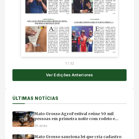
1
/
32
Ver Edições Anteriores
ÚLTIMAS NOTÍCIAS
Mato Grosso AgroFestival reúne 50 mil
pessoas em primeira noite com rodeio e
shows em Cuiabá
2h atrás
Mato Grosso sanciona lei que cria cadastro