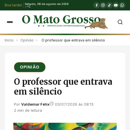
Sábado, 08 de agosto de 2026
Boa tarde!
--°C
Início
›
Opinião
›
O professor que entrava em silêncio
OPINIÃO
O professor que entrava
em silêncio
Por
Valdemar Félix
03/07/2026 às 08:13
2 min de leitura