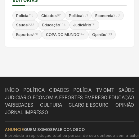
EDITORIAS
Polícia
Cidades
Política
Economia
716
611
551
233
Saúde
Educação
Judiciário
233
194
171
Esportes
COPA DO MUNDO
Opinião
170
147
133
INÍCIO
POLÍTICA
CIDADES
POLÍCIA
TV OMT
SAÚDE
JUDICIÁRIO
ECONOMIA
ESPORTES
EMPREGO
EDUCAÇÃO
VARIEDADES
CULTURA
CLARO E ESCURO
OPINIÃO
JORNAL IMPRESSO
ANUNCIE
QUEM SOMOS
FALE CONOSCO
É proibida a reprodução total ou parcial de seu conteúdo sem a autori