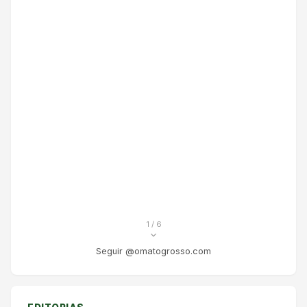
1
/ 6
Seguir @omatogrosso.com