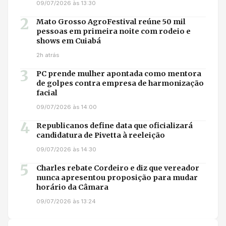
09/07/2026 às 13:30
2
Mato Grosso AgroFestival reúne 50 mil
pessoas em primeira noite com rodeio e
shows em Cuiabá
2h atrás
3
PC prende mulher apontada como mentora
de golpes contra empresa de harmonização
facial
09/07/2026 às 14:00
4
Republicanos define data que oficializará
candidatura de Pivetta à reeleição
09/07/2026 às 14:30
5
Charles rebate Cordeiro e diz que vereador
nunca apresentou proposição para mudar
horário da Câmara
09/07/2026 às 13:24