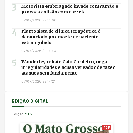
3
Motorista embriagado invade contramão e
provoca colisão com carreta
07/07/2026 às 13:00
4
Plantonista de clínica terapêutica é
denunciado por morte de paciente
estrangulado
07/07/2026 às 13:30
5
Wanderley rebate Caio Cordeiro, nega
irregularidades e acusa vereador de fazer
ataques sem fundamento
07/07/2026 às 14:21
EDIÇÃO DIGITAL
Edição
915
PDF