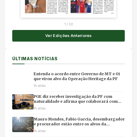
1
/
32
Ver Edições Anteriores
ÚLTIMAS NOTÍCIAS
Entenda o acordo entre Governo de MT e Oi
que virou alvo da Operação Heritage da PF
1h atrás
PGE diz receber investigação da PF com
naturalidade e afirma que colaborará com
apuração
1h atrás
Mauro Mendes, Fabio Garcia, desembargador
e procurador estão entre os alvos da
Operação Heritage da PF
1h atrás