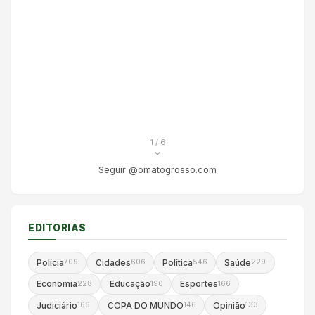
1
/ 6
Seguir @omatogrosso.com
EDITORIAS
Polícia
Cidades
Política
Saúde
709
606
546
229
Economia
Educação
Esportes
228
190
166
Judiciário
COPA DO MUNDO
Opinião
166
146
133