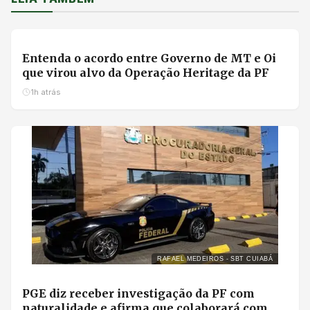
FOTO: RENATO SILVA/TVCA
Entenda o acordo entre Governo de MT e Oi
que virou alvo da Operação Heritage da PF
1h atrás
RAFAEL MEDEIROS - SBT CUIABÁ
PGE diz receber investigação da PF com
naturalidade e afirma que colaborará com