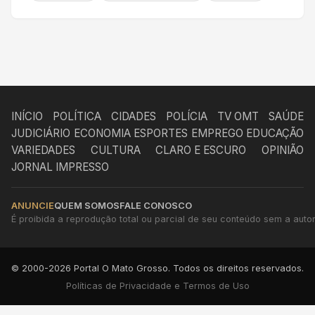
INÍCIO
POLÍTICA
CIDADES
POLÍCIA
TV OMT
SAÚDE
JUDICIÁRIO
ECONOMIA
ESPORTES
EMPREGO
EDUCAÇÃO
VARIEDADES
CULTURA
CLARO E ESCURO
OPINIÃO
JORNAL IMPRESSO
ANUNCIE
QUEM SOMOS
FALE CONOSCO
É proibida a reprodução total ou parcial de seu conteúdo sem a autori
© 2000-2026 Portal O Mato Grosso. Todos os direitos reservados.
Políticas de Privacidade e Termos de Uso