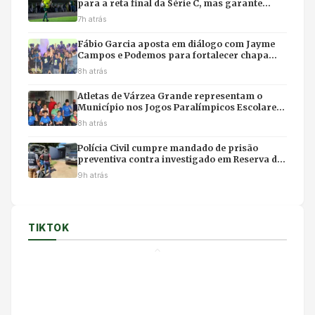
para a reta final da Série C, mas garante
retorno para 2027
7h atrás
Fábio Garcia aposta em diálogo com Jayme
Campos e Podemos para fortalecer chapa
com Pivetta
8h atrás
Atletas de Várzea Grande representam o
Município nos Jogos Paralímpicos Escolares
de Mato Grosso
8h atrás
Polícia Civil cumpre mandado de prisão
preventiva contra investigado em Reserva do
Cabaçal
9h atrás
TIKTOK