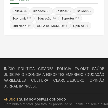
Polícia
Cidades
Política
Saúde
705
604
546
229
Economia
Educação
Esportes
228
190
166
Judiciário
COPA DO MUNDO
Opinião
165
146
133
INÍCIO
POLÍTICA
CIDADES
POLÍCIA
TV OMT
SAÚDE
JUDICIÁRIO
ECONOMIA
ESPORTES
EMPREGO
EDUCAÇÃO
VARIEDADES
CULTURA
CLARO E ESCURO
OPINIÃO
JORNAL IMPRESSO
ANUNCIE
QUEM SOMOS
FALE CONOSCO
É proibida a reprodução total ou parcial de seu conteúdo sem a autori