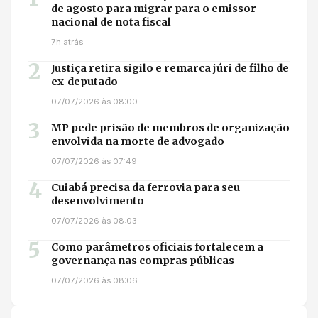
de agosto para migrar para o emissor
nacional de nota fiscal
7h atrás
2
Justiça retira sigilo e remarca júri de filho de
ex-deputado
07/07/2026 às 08:00
3
MP pede prisão de membros de organização
envolvida na morte de advogado
07/07/2026 às 07:49
4
Cuiabá precisa da ferrovia para seu
desenvolvimento
07/07/2026 às 08:03
5
Como parâmetros oficiais fortalecem a
governança nas compras públicas
07/07/2026 às 08:06