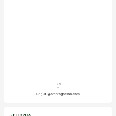
1
/ 6
Seguir @omatogrosso.com
EDITORIAS