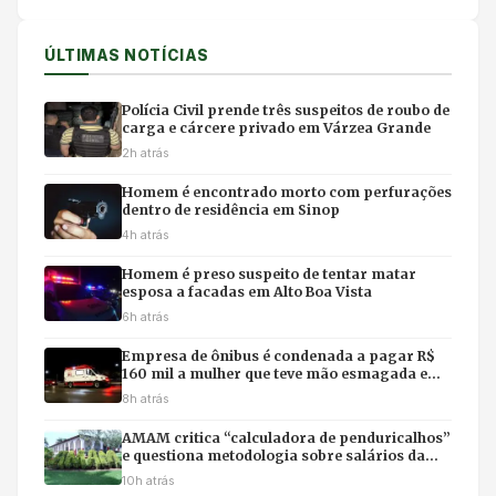
ÚLTIMAS NOTÍCIAS
Polícia Civil prende três suspeitos de roubo de
carga e cárcere privado em Várzea Grande
2h atrás
Homem é encontrado morto com perfurações
dentro de residência em Sinop
4h atrás
Homem é preso suspeito de tentar matar
esposa a facadas em Alto Boa Vista
6h atrás
Empresa de ônibus é condenada a pagar R$
160 mil a mulher que teve mão esmagada em
acidente
8h atrás
AMAM critica “calculadora de penduricalhos”
e questiona metodologia sobre salários da
magistratura
10h atrás