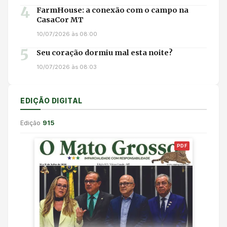
4
FarmHouse: a conexão com o campo na
CasaCor MT
10/07/2026 às 08:00
5
Seu coração dormiu mal esta noite?
10/07/2026 às 08:03
EDIÇÃO DIGITAL
Edição
915
PDF