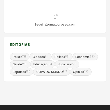
1
/ 6
Seguir @omatogrosso.com
EDITORIAS
Polícia
Cidades
Política
Economia
719
611
551
233
Saúde
Educação
Judiciário
233
194
173
Esportes
COPA DO MUNDO
Opinião
170
147
133