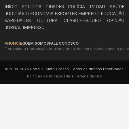
INÍCIO
POLÍTICA
CIDADES
POLÍCIA
TV OMT
SAÚDE
JUDICIÁRIO
ECONOMIA
ESPORTES
EMPREGO
EDUCAÇÃO
VARIEDADES
CULTURA
CLARO E ESCURO
OPINIÃO
JORNAL IMPRESSO
ANUNCIE
QUEM SOMOS
FALE CONOSCO
É proibida a reprodução total ou parcial de seu conteúdo sem a autori
© 2000-2026 Portal O Mato Grosso. Todos os direitos reservados.
Políticas de Privacidade e Termos de Uso