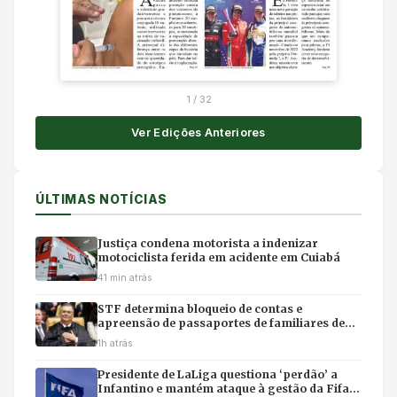
1
/
32
Ver Edições Anteriores
ÚLTIMAS NOTÍCIAS
Justiça condena motorista a indenizar
motociclista ferida em acidente em Cuiabá
41 min atrás
STF determina bloqueio de contas e
apreensão de passaportes de familiares de
Mauro Mendes em investigação da PF
1h atrás
Presidente de LaLiga questiona ‘perdão’ a
Infantino e mantém ataque à gestão da Fifa