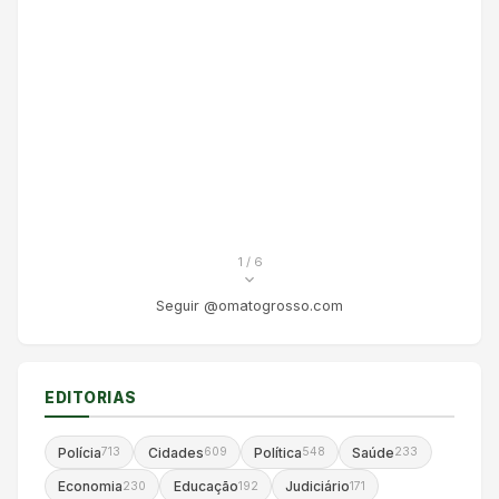
1
/ 6
Seguir @omatogrosso.com
EDITORIAS
Polícia
Cidades
Política
Saúde
713
609
548
233
Economia
Educação
Judiciário
230
192
171