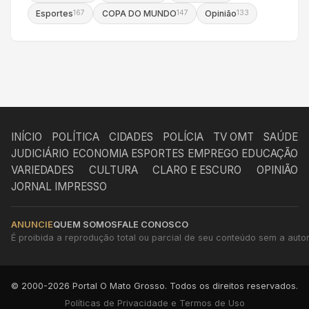
Esportes
COPA DO MUNDO
Opinião
167
147
133
INÍCIO
POLÍTICA
CIDADES
POLÍCIA
TV OMT
SAÚDE
JUDICIÁRIO
ECONOMIA
ESPORTES
EMPREGO
EDUCAÇÃO
VARIEDADES
CULTURA
CLARO E ESCURO
OPINIÃO
JORNAL IMPRESSO
ANUNCIE
QUEM SOMOS
FALE CONOSCO
É proibida a reprodução total ou parcial de seu conteúdo sem a autori
© 2000-2026 Portal O Mato Grosso. Todos os direitos reservados.
Políticas de Privacidade e Termos de Uso