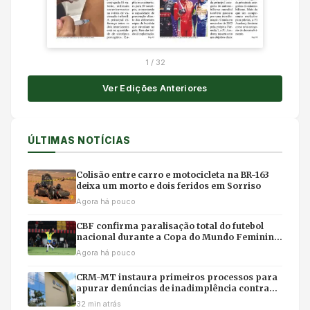
1
/
32
Ver Edições Anteriores
ÚLTIMAS NOTÍCIAS
Colisão entre carro e motocicleta na BR-163
deixa um morto e dois feridos em Sorriso
Agora há pouco
CBF confirma paralisação total do futebol
nacional durante a Copa do Mundo Feminina
no Brasil
Agora há pouco
CRM-MT instaura primeiros processos para
apurar denúncias de inadimplência contra
médicos
32 min atrás