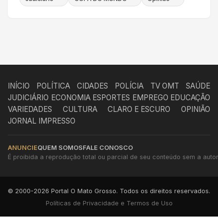
INÍCIO
POLÍTICA
CIDADES
POLÍCIA
TV OMT
SAÚDE
JUDICIÁRIO
ECONOMIA
ESPORTES
EMPREGO
EDUCAÇÃO
VARIEDADES
CULTURA
CLARO E ESCURO
OPINIÃO
JORNAL IMPRESSO
ANUNCIE
QUEM SOMOS
FALE CONOSCO
É proibida a reprodução total ou parcial de seu conteúdo sem a autori
© 2000-2026 Portal O Mato Grosso. Todos os direitos reservados.
Políticas de Privacidade e Termos de Uso