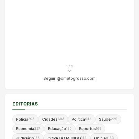
1
/ 6
Seguir @omatogrosso.com
EDITORIAS
Polícia
Cidades
Política
Saúde
703
603
545
229
Economia
Educação
Esportes
227
190
165
Judiciário
COPA DO MUNDO
Opinião
165
146
133