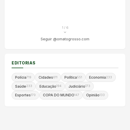
1
/ 6
Seguir @omatogrosso.com
EDITORIAS
Polícia
Cidades
Política
Economia
719
611
551
233
Saúde
Educação
Judiciário
233
194
173
Esportes
COPA DO MUNDO
Opinião
170
147
133