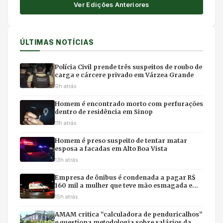
Ver Edições Anteriores
ÚLTIMAS NOTÍCIAS
Polícia Civil prende três suspeitos de roubo de
carga e cárcere privado em Várzea Grande
9h atrás
Homem é encontrado morto com perfurações
dentro de residência em Sinop
11h atrás
Homem é preso suspeito de tentar matar
esposa a facadas em Alto Boa Vista
13h atrás
Empresa de ônibus é condenada a pagar R$
160 mil a mulher que teve mão esmagada em
acidente
15h atrás
AMAM critica “calculadora de penduricalhos”
e questiona metodologia sobre salários da