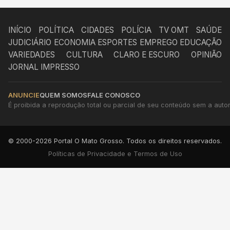
INÍCIO
POLÍTICA
CIDADES
POLÍCIA
TV OMT
SAÚDE
JUDICIÁRIO
ECONOMIA
ESPORTES
EMPREGO
EDUCAÇÃO
VARIEDADES
CULTURA
CLARO E ESCURO
OPINIÃO
JORNAL IMPRESSO
ANUNCIE
QUEM SOMOS
FALE CONOSCO
É proibida a reprodução total ou parcial de seu conteúdo sem a autori
© 2000-2026 Portal O Mato Grosso. Todos os direitos reservados.
Políticas de Privacidade e Termos de Uso