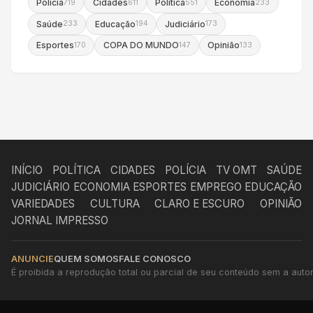
Polícia
Cidades
Política
Economia
719
611
551
233
Saúde
Educação
Judiciário
233
194
173
Esportes
COPA DO MUNDO
Opinião
170
147
133
INÍCIO
POLÍTICA
CIDADES
POLÍCIA
TV OMT
SAÚDE
JUDICIÁRIO
ECONOMIA
ESPORTES
EMPREGO
EDUCAÇÃO
VARIEDADES
CULTURA
CLARO E ESCURO
OPINIÃO
JORNAL IMPRESSO
ANUNCIE
QUEM SOMOS
FALE CONOSCO
É proibida a reprodução total ou parcial de seu conteúdo sem a autori