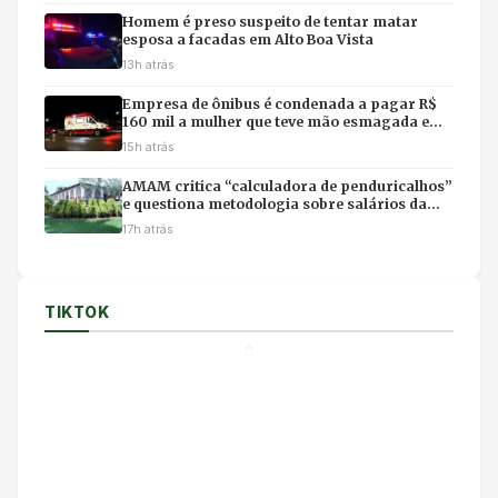
Homem é preso suspeito de tentar matar
esposa a facadas em Alto Boa Vista
13h atrás
Empresa de ônibus é condenada a pagar R$
160 mil a mulher que teve mão esmagada em
acidente
15h atrás
AMAM critica “calculadora de penduricalhos”
e questiona metodologia sobre salários da
magistratura
17h atrás
TIKTOK