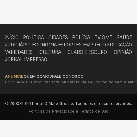
INÍCIO
POLÍTICA
CIDADES
POLÍCIA
TV OMT
SAÚDE
JUDICIÁRIO
ECONOMIA
ESPORTES
EMPREGO
EDUCAÇÃO
VARIEDADES
CULTURA
CLARO E ESCURO
OPINIÃO
JORNAL IMPRESSO
ANUNCIE
QUEM SOMOS
FALE CONOSCO
É proibida a reprodução total ou parcial de seu conteúdo sem a autori
© 2000-2026 Portal O Mato Grosso. Todos os direitos reservados.
Políticas de Privacidade e Termos de Uso