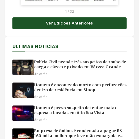
1
/
32
Ver Edições Anteriores
ÚLTIMAS NOTÍCIAS
Polícia Civil prende três suspeitos de roubo de
carga e cárcere privado em Várzea Grande
4h atrás
Homem é encontrado morto com perfurações
dentro de residência em Sinop
6h atrás
Homem é preso suspeito de tentar matar
esposa a facadas em Alto Boa Vista
8h atrás
Empresa de ônibus é condenada a pagar R$
160 mil a mulher que teve mão esmagada em