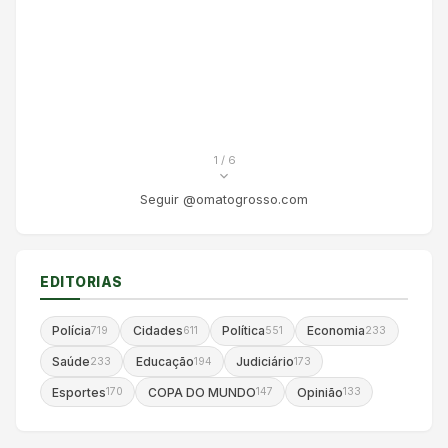
1
/ 6
Seguir @omatogrosso.com
EDITORIAS
Polícia
Cidades
Política
Economia
719
611
551
233
Saúde
Educação
Judiciário
233
194
173
Esportes
COPA DO MUNDO
Opinião
170
147
133