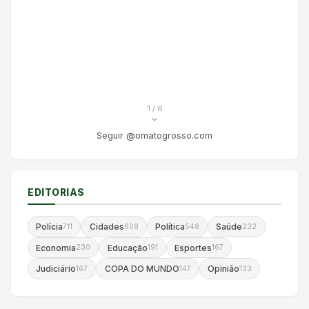
1
/ 6
Seguir @omatogrosso.com
EDITORIAS
Polícia
Cidades
Política
Saúde
711
608
548
232
Economia
Educação
Esportes
230
191
167
Judiciário
COPA DO MUNDO
Opinião
167
147
133