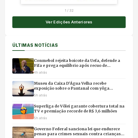
1
/
32
Ver Edições Anteriores
ÚLTIMAS NOTÍCIAS
Conmebol rejeita boicote da Uefa, defende a
Fifa e prega equilíbrio após recuo de
Infantino
4h atrás
Museu da Caixa D’Água Velha recebe
exposição sobre o Pantanal com yôga
imersivo e feirinha em Cuiabá
5h atrás
Superliga de Vôlei garante cobertura total na
TV e premiação recorde de R$ 3,6 milhões
5h atrás
Governo Federal sanciona lei que endurece
penas para crimes sexuais contra crianças