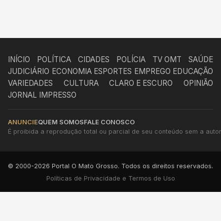
INÍCIO
POLÍTICA
CIDADES
POLÍCIA
TV OMT
SAÚDE
JUDICIÁRIO
ECONOMIA
ESPORTES
EMPREGO
EDUCAÇÃO
VARIEDADES
CULTURA
CLARO E ESCURO
OPINIÃO
JORNAL IMPRESSO
ANUNCIE
QUEM SOMOS
FALE CONOSCO
É proibida a reprodução total ou parcial de seu conteúdo sem a autori
© 2000-2026 Portal O Mato Grosso. Todos os direitos reservados.
Políticas de Privacidade e Termos de Uso