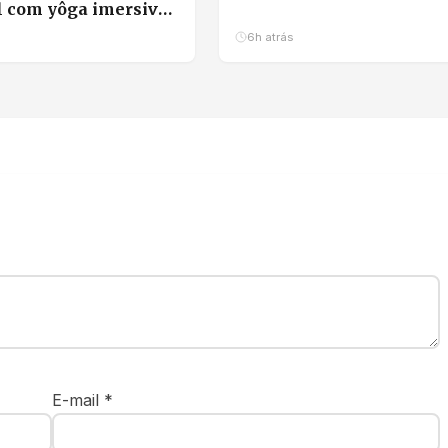
l com yôga imersivo
ha em Cuiabá
6h atrás
E-mail
*