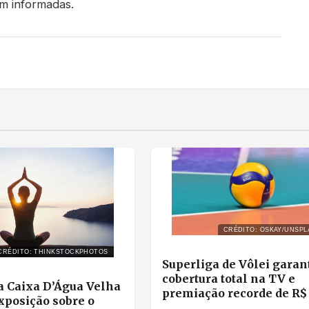
am informadas.
CRÉDITO: OSKAY/UNSPL
CRÉDITO: THINKSTOCKPHOTOS
Superliga de Vôlei garan
cobertura total na TV e
 Caixa D’Água Velha
premiação recorde de R$ 
xposição sobre o
milhões