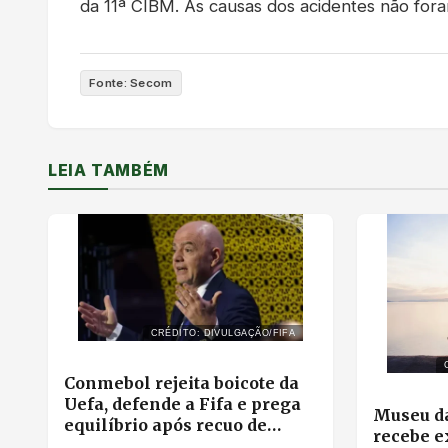
da 11ª CIBM. As causas dos acidentes não for
Fonte: Secom
LEIA TAMBÉM
CRÉDITO: DIVULGAÇÃO/FIFA
Conmebol rejeita boicote da
Uefa, defende a Fifa e prega
Museu da
equilíbrio após recuo de
recebe e
Infantino