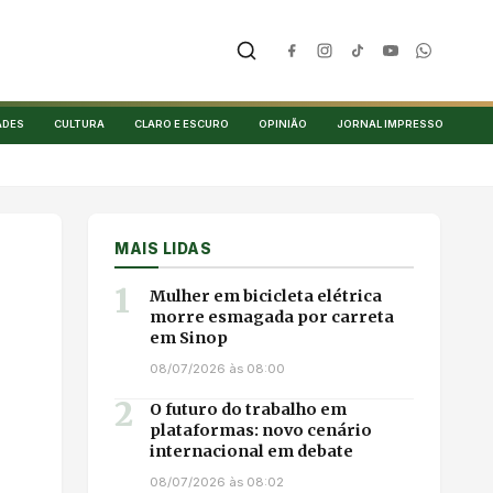
ADES
CULTURA
CLARO E ESCURO
OPINIÃO
JORNAL IMPRESSO
MAIS LIDAS
1
Mulher em bicicleta elétrica
morre esmagada por carreta
em Sinop
08/07/2026 às 08:00
2
O futuro do trabalho em
plataformas: novo cenário
internacional em debate
08/07/2026 às 08:02