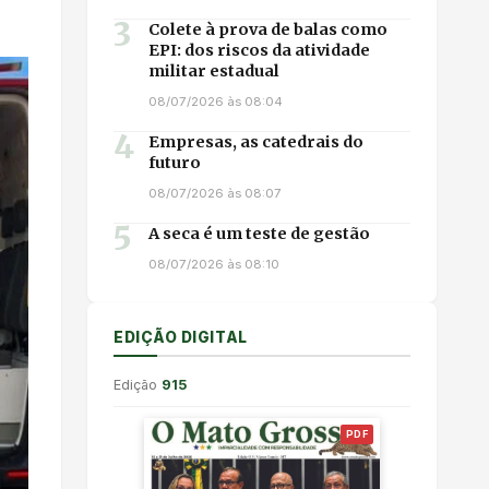
3
Colete à prova de balas como
EPI: dos riscos da atividade
militar estadual
08/07/2026 às 08:04
4
Empresas, as catedrais do
futuro
08/07/2026 às 08:07
5
A seca é um teste de gestão
08/07/2026 às 08:10
EDIÇÃO DIGITAL
Edição
915
PDF