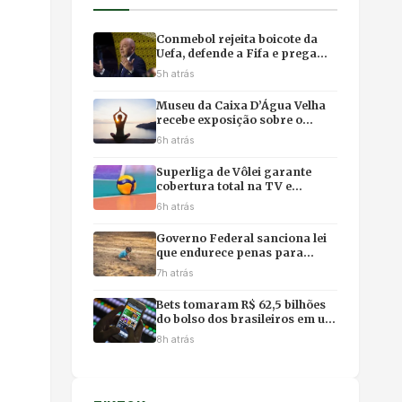
Conmebol rejeita boicote da
Uefa, defende a Fifa e prega
equilíbrio após recuo de
5h atrás
Infantino
Museu da Caixa D’Água Velha
recebe exposição sobre o
Pantanal com yôga imersivo e
6h atrás
feirinha em Cuiabá
Superliga de Vôlei garante
cobertura total na TV e
premiação recorde de R$ 3,6
6h atrás
milhões
Governo Federal sanciona lei
que endurece penas para
crimes sexuais contra
7h atrás
crianças na internet e uso de
IA
Bets tomaram R$ 62,5 bilhões
do bolso dos brasileiros em um
ano, revela estudo
8h atrás