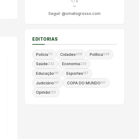
1
/ 6
Seguir @omatogrosso.com
EDITORIAS
Polícia
Cidades
Política
711
608
548
Saúde
Economia
232
230
Educação
Esportes
191
167
Judiciário
COPA DO MUNDO
167
147
Opinião
133