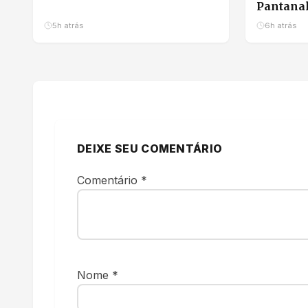
Pantana
e feirin
5h atrás
6h atrás
DEIXE SEU COMENTÁRIO
Comentário
*
Nome
*