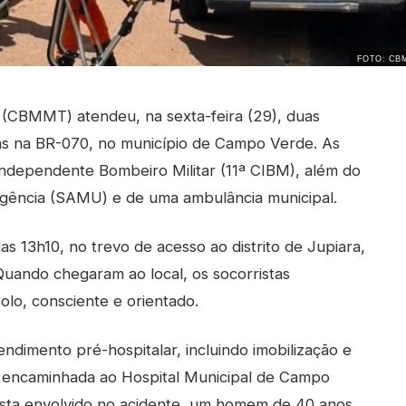
FOTO: CB
 (CBMMT) atendeu, na sexta-feira (29), duas
das na BR-070, no município de Campo Verde. As
ndependente Bombeiro Militar (11ª CIBM), além do
gência (SAMU) e de uma ambulância municipal.
das 13h10, no trevo de acesso ao distrito de Jupiara,
 Quando chegaram ao local, os socorristas
lo, consciente e orientado.
ndimento pré-hospitalar, incluindo imobilização e
oi encaminhada ao Hospital Municipal de Campo
lista envolvido no acidente, um homem de 40 anos,