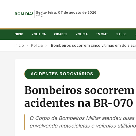
Sexta-feira, 07 de agosto de 2026
BOM DIA!
--°C
INÍCIO
POLÍTICA
CIDADES
POLÍCIA
TV OMT
SAÚDE
Início
›
Polícia
›
Bombeiros socorrem cinco vítimas em dois a
ACIDENTES RODOVIÁRIOS
Bombeiros socorrem 
acidentes na BR-070
O Corpo de Bombeiros Militar atendeu duas
envolvendo motocicletas e veículos utilitário