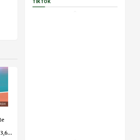
TIKTOK
ASH
te
3,6