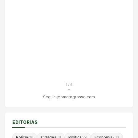
1
/ 6
Seguir @omatogrosso.com
EDITORIAS
Polícia
Cidades
Política
Economia
716
611
551
233