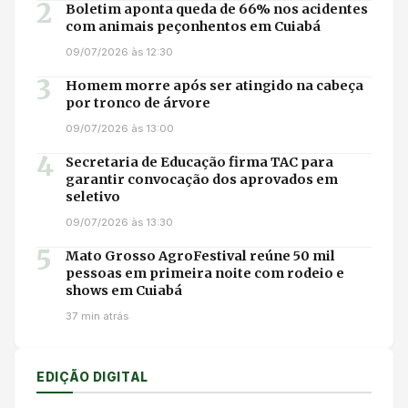
2
Boletim aponta queda de 66% nos acidentes
com animais peçonhentos em Cuiabá
09/07/2026 às 12:30
3
Homem morre após ser atingido na cabeça
por tronco de árvore
09/07/2026 às 13:00
4
Secretaria de Educação firma TAC para
garantir convocação dos aprovados em
seletivo
09/07/2026 às 13:30
5
Mato Grosso AgroFestival reúne 50 mil
pessoas em primeira noite com rodeio e
shows em Cuiabá
37 min atrás
EDIÇÃO DIGITAL