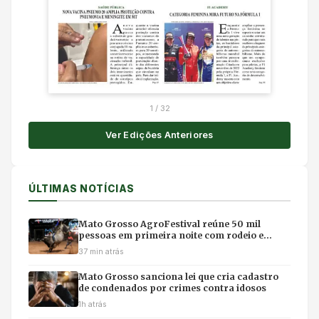
1
/
32
Ver Edições Anteriores
ÚLTIMAS NOTÍCIAS
Mato Grosso AgroFestival reúne 50 mil
pessoas em primeira noite com rodeio e
shows em Cuiabá
37 min atrás
Mato Grosso sanciona lei que cria cadastro
de condenados por crimes contra idosos
1h atrás