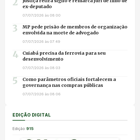
2
Justiça retira sigilo e remarca júri de filho de
ex-deputado
07/07/2026 às 08:00
3
MP pede prisão de membros de organização
envolvida na morte de advogado
07/07/2026 às 07:49
4
Cuiabá precisa da ferrovia para seu
desenvolvimento
07/07/2026 às 08:03
5
Como parâmetros oficiais fortalecem a
governança nas compras públicas
07/07/2026 às 08:06
EDIÇÃO DIGITAL
Edição
915