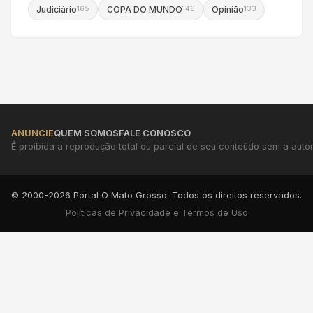
Judiciário
COPA DO MUNDO
Opinião
165
146
133
ANUNCIE
QUEM SOMOS
FALE CONOSCO
É proibida a reprodução total ou parcial de seu conteúdo sem a autori
© 2000-2026 Portal O Mato Grosso. Todos os direitos reservados.
Políticas de Privacidade e Termos de Uso