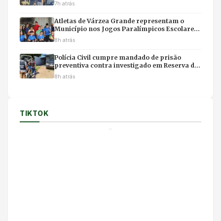
com Pivetta
7h atrás
Atletas de Várzea Grande representam o
Município nos Jogos Paralímpicos Escolares
de Mato Grosso
8h atrás
Polícia Civil cumpre mandado de prisão
preventiva contra investigado em Reserva do
Cabaçal
8h atrás
TIKTOK