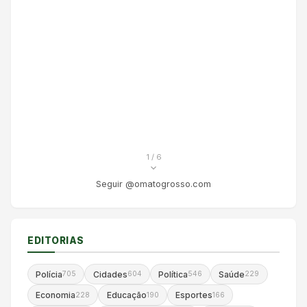
1
/ 6
Seguir @omatogrosso.com
EDITORIAS
Polícia
Cidades
Política
Saúde
705
604
546
229
Economia
Educação
Esportes
228
190
166