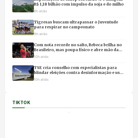
R$ 1,18 bilhão com impulso da soja e do milho
8h atrás
Tigresas buscam ultrapassar o Juventude
para respirar no campeonato
9h atrás
Com nota recorde no salto, Rebeca brilha no
Brasileiro, mas poupa físico e abre mão da
final individual
10h atrás
TSE cria conselho com especialistas para
blindar eleições contra desinformação e uso
ilícito de IA
10h atrás
TIKTOK