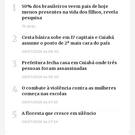
1
50% dos brasileiros veem pais de hoje
menos presentes na vida dos filhos, revela
pesquisa
7h atrás
2
Cesta básica sobe em 17 capitais e Cuiabá
assume o posto de 2ª mais cara do país
09/07/2026 às 08:00
3
Prefeitura fecha casa em Cuiabá onde três
pessoas foram assassinadas
09/07/2026 às 08:00
4
O combate à violência contra as mulheres
começa nas escolas
09/07/2026 às 07:50
5
A floresta que cresce em silêncio
09/07/2026 às 07:54