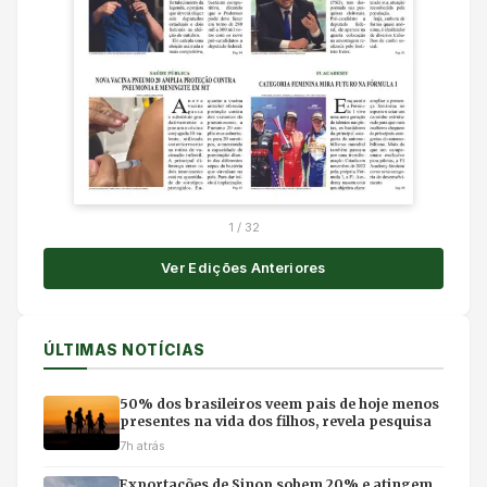
1
/
32
Ver Edições Anteriores
ÚLTIMAS NOTÍCIAS
50% dos brasileiros veem pais de hoje menos
presentes na vida dos filhos, revela pesquisa
7h atrás
Exportações de Sinop sobem 20% e atingem