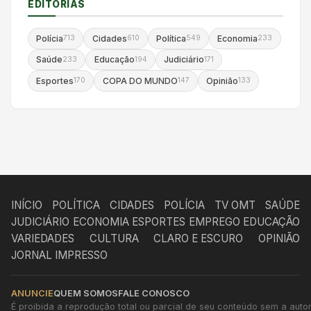
EDITORIAS
Polícia
Cidades
Política
Economia
713
610
549
233
Saúde
Educação
Judiciário
233
194
171
Esportes
COPA DO MUNDO
Opinião
170
147
133
INÍCIO
POLÍTICA
CIDADES
POLÍCIA
TV OMT
SAÚDE
JUDICIÁRIO
ECONOMIA
ESPORTES
EMPREGO
EDUCAÇÃO
VARIEDADES
CULTURA
CLARO E ESCURO
OPINIÃO
JORNAL IMPRESSO
ANUNCIE
QUEM SOMOS
FALE CONOSCO
É proibida a reprodução total ou parcial de seu conteúdo sem a autori