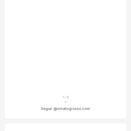
1
/ 6
Seguir @omatogrosso.com