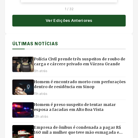
1
/
32
Ver Edições Anteriores
ÚLTIMAS NOTÍCIAS
Polícia Civil prende três suspeitos de roubo de
carga e cárcere privado em Várzea Grande
9h atrás
Homem é encontrado morto com perfurações
dentro de residência em Sinop
11h atrás
Homem é preso suspeito de tentar matar
esposa a facadas em Alto Boa Vista
13h atrás
Empresa de ônibus é condenada a pagar R$
160 mil a mulher que teve mão esmagada em
acidente