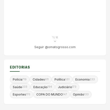
1
/ 6
Seguir @omatogrosso.com
EDITORIAS
Polícia
Cidades
Política
Economia
719
611
551
233
Saúde
Educação
Judiciário
233
194
173
Esportes
COPA DO MUNDO
Opinião
170
147
133