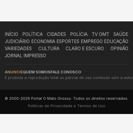
INÍCIO
POLÍTICA
CIDADES
POLÍCIA
TV OMT
SAÚDE
JUDICIÁRIO
ECONOMIA
ESPORTES
EMPREGO
EDUCAÇÃO
VARIEDADES
CULTURA
CLARO E ESCURO
OPINIÃO
JORNAL IMPRESSO
ANUNCIE
QUEM SOMOS
FALE CONOSCO
É proibida a reprodução total ou parcial de seu conteúdo sem a autori
© 2000-2026 Portal O Mato Grosso. Todos os direitos reservados.
Políticas de Privacidade e Termos de Uso