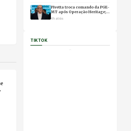
Pivetta troca comando da PGE-
MT após Operação Heritage;
Felipe Florêncio assume
4h atrás
TIKTOK
te