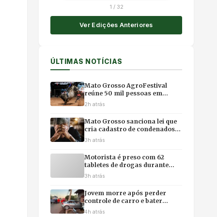
1
/
32
Ver Edições Anteriores
ÚLTIMAS NOTÍCIAS
Mato Grosso AgroFestival
reúne 50 mil pessoas em
primeira noite com rodeio e
2h atrás
shows em Cuiabá
Mato Grosso sanciona lei que
cria cadastro de condenados
por crimes contra idosos
3h atrás
Motorista é preso com 62
tabletes de drogas durante
fuga na BR-364, em Alto
3h atrás
Garças
Jovem morre após perder
controle de carro e bater
contra residência em Várzea
4h atrás
Grande