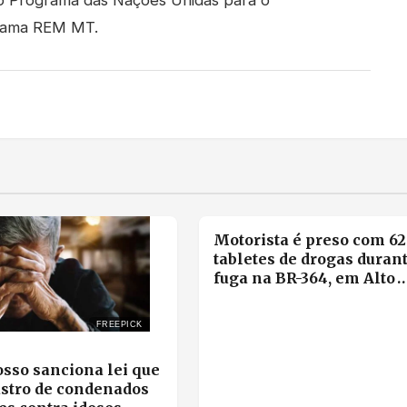
grama REM MT.
Motorista é preso com 62
tabletes de drogas duran
fuga na BR-364, em Alto
Garças
FREEPICK
sso sanciona lei que
astro de condenados