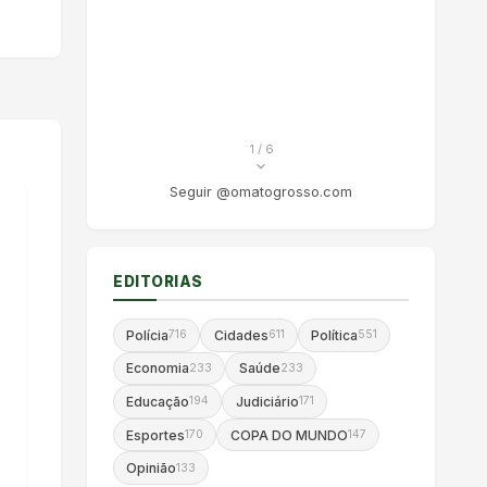
1
/ 6
Seguir @omatogrosso.com
EDITORIAS
Polícia
Cidades
Política
716
611
551
Economia
Saúde
233
233
Educação
Judiciário
194
171
Esportes
COPA DO MUNDO
170
147
Opinião
133