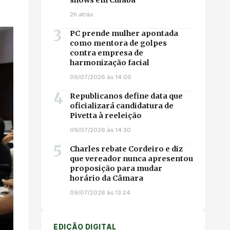
2h atrás
3
PC prende mulher apontada
como mentora de golpes
contra empresa de
harmonização facial
09/07/2026 às 14:00
4
Republicanos define data que
oficializará candidatura de
Pivetta à reeleição
09/07/2026 às 14:30
5
Charles rebate Cordeiro e diz
que vereador nunca apresentou
proposição para mudar
horário da Câmara
09/07/2026 às 13:24
EDIÇÃO DIGITAL