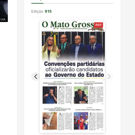
Edição
915
ILVA
PDF