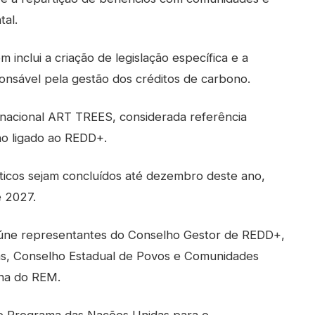
al.
nclui a criação de legislação específica e a
nsável pela gestão dos créditos de carbono.
ernacional ART TREES, considerada referência
no ligado ao REDD+.
áticos sejam concluídos até dezembro deste ano,
e 2027.
reúne representantes do Conselho Gestor de REDD+,
s, Conselho Estadual de Povos e Comunidades
ena do REM.
 do Programa das Nações Unidas para o