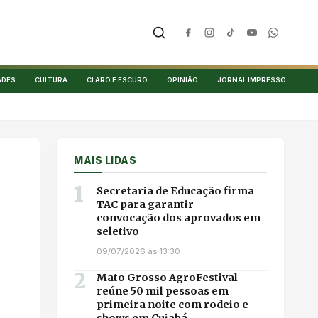
ADES
CULTURA
CLARO E ESCURO
OPINIÃO
JORNAL IMPRESSO
MAIS LIDAS
1
Secretaria de Educação firma
TAC para garantir
convocação dos aprovados em
seletivo
09/07/2026 às 13:30
2
Mato Grosso AgroFestival
reúne 50 mil pessoas em
primeira noite com rodeio e
shows em Cuiabá