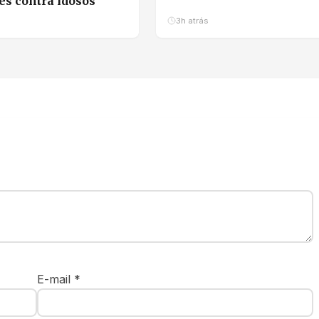
es contra idosos
3h atrás
E-mail
*