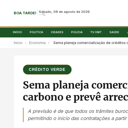
Sábado, 08 de agosto de 2026
BOA TARDE!
--°C
INÍCIO
POLÍTICA
CIDADES
POLÍCIA
TV OMT
SAÚDE
Início
›
Economia
›
Sema planeja comercialização de créditos 
CRÉDITO VERDE
Sema planeja comerci
carbono e prevê arre
A previsão é de que todos os trâmites buro
permitindo o início das contratações a partir