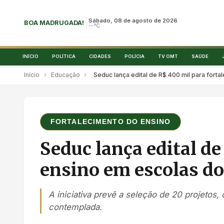
Sábado, 08 de agosto de 2026
BOA MADRUGADA!
--°C
INÍCIO
POLÍTICA
CIDADES
POLÍCIA
TV OMT
SAÚDE
Início
›
Educação
›
Seduc lança edital de R$ 400 mil para for
FORTALECIMENTO DO ENSINO
Seduc lança edital de
ensino em escolas d
A iniciativa prevê a seleção de 20 projetos
contemplada.