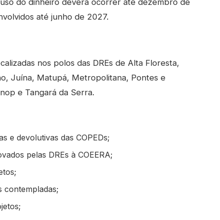
O uso do dinheiro deverá ocorrer até dezembro de
volvidos até junho de 2027.
ocalizadas nos polos das DREs de Alta Floresta,
no, Juína, Matupá, Metropolitana, Pontes e
inop e Tangará da Serra.
as e devolutivas das COPEDs;
rovados pelas DREs à COEERA;
etos;
s contempladas;
jetos;