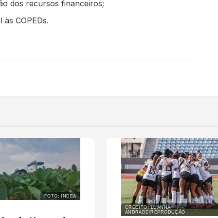
ção dos recursos financeiros;
al às COPEDs.
FOTO: INDEA
CRÉDITO: LUANNA
ANDRADE/REPRODUÇÃO