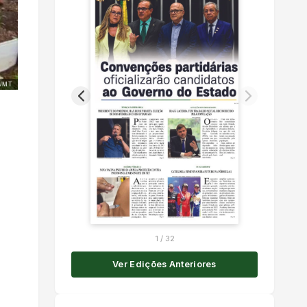
/MT
1
/
32
Ver Edições Anteriores