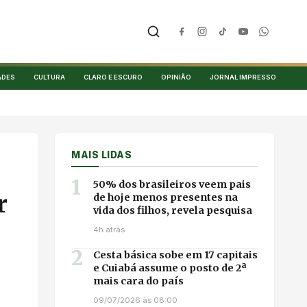
ADES
CULTURA
CLARO E ESCURO
OPINIÃO
JORNAL IMPRESSO
MAIS LIDAS
1
50% dos brasileiros veem pais
r
de hoje menos presentes na
vida dos filhos, revela pesquisa
4h atrás
2
Cesta básica sobe em 17 capitais
e Cuiabá assume o posto de 2ª
mais cara do país
09/07/2026 às 08:00