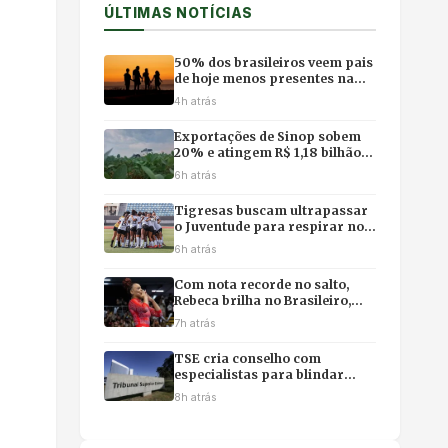
ÚLTIMAS NOTÍCIAS
50% dos brasileiros veem pais
de hoje menos presentes na
vida dos filhos, revela pesquisa
4h atrás
Exportações de Sinop sobem
20% e atingem R$ 1,18 bilhão
com impulso da soja e do milho
6h atrás
Tigresas buscam ultrapassar
o Juventude para respirar no
campeonato
6h atrás
Com nota recorde no salto,
Rebeca brilha no Brasileiro,
mas poupa físico e abre mão
7h atrás
da final individual
TSE cria conselho com
especialistas para blindar
eleições contra desinformação
8h atrás
e uso ilícito de IA