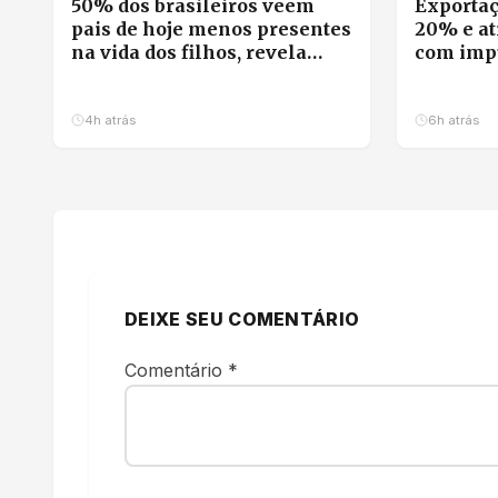
50% dos brasileiros veem
Exportaç
pais de hoje menos presentes
20% e at
na vida dos filhos, revela
com impu
pesquisa
milho
4h atrás
6h atrás
DEIXE SEU COMENTÁRIO
Comentário
*