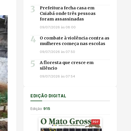
3
Prefeitura fecha casa em
Cuiabá onde três pessoas
foram assassinadas
09/07/2026 às 08:00
4
O combate à violência contra as
mulheres começa nas escolas
09/07/2026 às 07:50
5
A floresta que cresce em
silêncio
09/07/2026 às 07:54
EDIÇÃO DIGITAL
Edição
915
PDF