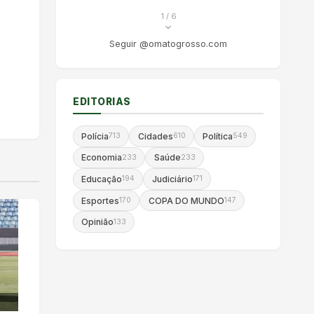
1
/ 6
Seguir @omatogrosso.com
EDITORIAS
Polícia
Cidades
Política
713
610
549
Economia
Saúde
233
233
Educação
Judiciário
194
171
Esportes
COPA DO MUNDO
170
147
Opinião
133