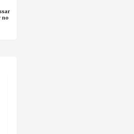
ssar
r no