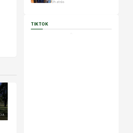
3h atrás
professores e incentivar
esporte inclusivo
TIKTOK
CIA