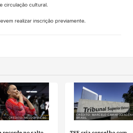
 circulação cultural.
evem realizar inscrição previamente.
CRÉDITO: MARCELO CAMARGO/AGÊN
CRÉDITO: MELOGYM/CBG
BRASIL
 recorde no salto,
TSE cria conselho com