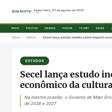
Sexta-feira, 07 de agosto de 2026
BOA NOITE!
--°C
INÍCIO
POLÍTICA
CIDADES
POLÍCIA
TV OMT
SAÚDE
Início
›
Cultura
›
Secel lança estudo inédito sobre impacto eco
ESTUDOS
Secel lança estudo i
econômico da cultur
Na mesma ocasião, o Governo de Mato Grosso
de 2026 e 2027