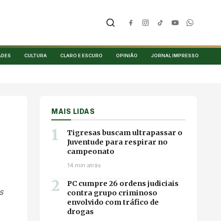
ADES
CULTURA
CLARO E ESCURO
OPINIÃO
JORNAL IMPRESSO
MAIS LIDAS
1
Tigresas buscam ultrapassar o
Juventude para respirar no
campeonato
14 min atrás
2
PC cumpre 26 ordens judiciais
s
contra grupo criminoso
envolvido com tráfico de
drogas