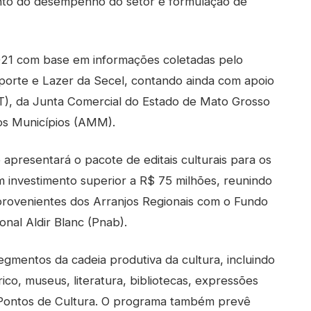
to do desempenho do setor e formulação de
021 com base em informações coletadas pelo
sporte e Lazer da Secel, contando ainda com apoio
T), da Junta Comercial do Estado de Mato Grosso
os Municípios (AMM).
presentará o pacote de editais culturais para os
investimento superior a R$ 75 milhões, reunindo
provenientes dos Arranjos Regionais com o Fundo
onal Aldir Blanc (Pnab).
gmentos da cadeia produtiva da cultura, incluindo
rico, museus, literatura, bibliotecas, expressões
 e Pontos de Cultura. O programa também prevê