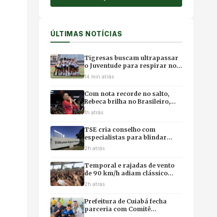
ÚLTIMAS NOTÍCIAS
Tigresas buscam ultrapassar
o Juventude para respirar no
campeonato
14 min atrás
Com nota recorde no salto,
Rebeca brilha no Brasileiro,
mas poupa físico e abre mão
1h atrás
da final individual
TSE cria conselho com
especialistas para blindar
eleições contra desinformação
2h atrás
e uso ilícito de IA
Temporal e rajadas de vento
de 90 km/h adiam clássico
vovô do Brasileirão Feminino
2h atrás
no Rio
Prefeitura de Cuiabá fecha
parceria com Comitê
Paralímpico para capacitar