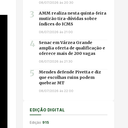
08/07/2026 às 20:30
3
AMM realiza nesta quinta-feira
mutirão tira-dúvidas sobre
índices do ICMS
08/07/2026 às 21:00
4
Senac em Várzea Grande
amplia oferta de qualificação e
oferece mais de 200 vagas
08/07/2026 às 21:30
5
Mendes defende Pivetta e diz
que escolhas ruins podem
quebrar MT
08/07/2026 às 22:00
EDIÇÃO DIGITAL
Edição
915