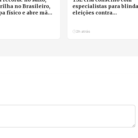
rilha no Brasileiro,
especialistas para blind
a físico e abre mão
eleições contra
individual
desinformação e uso ilíci
IA
2h atrás