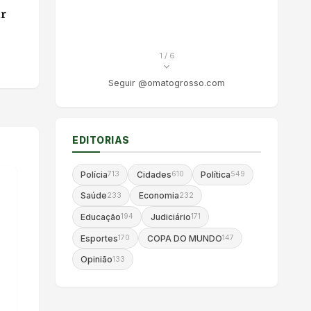
ar
to de
1
/ 6
Seguir @omatogrosso.com
EDITORIAS
Polícia
Cidades
Política
713
610
549
Saúde
Economia
233
232
Educação
Judiciário
194
171
Esportes
COPA DO MUNDO
170
147
Opinião
133