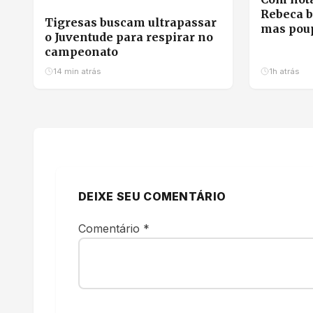
Rebeca b
Tigresas buscam ultrapassar
mas poup
o Juventude para respirar no
da final 
campeonato
14 min atrás
1h atrás
DEIXE SEU COMENTÁRIO
Comentário
*