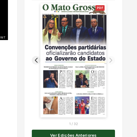
PDF
/MT
1
/
32
Ver Edições Anteriores