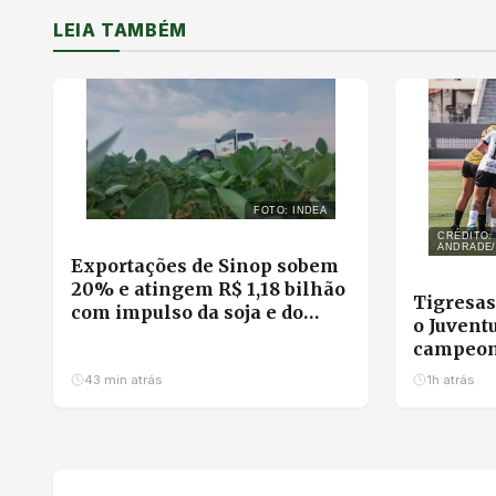
LEIA TAMBÉM
FOTO: INDEA
CRÉDITO:
ANDRADE
Exportações de Sinop sobem
20% e atingem R$ 1,18 bilhão
Tigresas
com impulso da soja e do
o Juvent
milho
campeon
43 min atrás
1h atrás