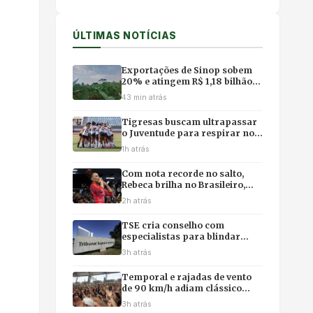
ÚLTIMAS NOTÍCIAS
Exportações de Sinop sobem
20% e atingem R$ 1,18 bilhão
com impulso da soja e do milho
43 min atrás
Tigresas buscam ultrapassar
o Juventude para respirar no
campeonato
1h atrás
Com nota recorde no salto,
Rebeca brilha no Brasileiro,
mas poupa físico e abre mão
2h atrás
da final individual
TSE cria conselho com
especialistas para blindar
eleições contra desinformação
3h atrás
e uso ilícito de IA
Temporal e rajadas de vento
de 90 km/h adiam clássico
vovô do Brasileirão Feminino
3h atrás
no Rio