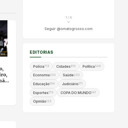
1
/ 6
Seguir @omatogrosso.com
EDITORIAS
CBG
Polícia
Cidades
Política
713
610
549
o,
ro,
Economia
Saúde
233
233
mão
Educação
Judiciário
194
171
Esportes
COPA DO MUNDO
170
147
Opinião
133