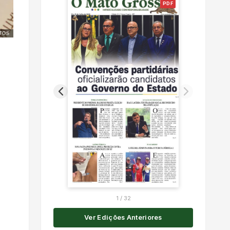
PDF
TOS
1
/
32
Ver Edições Anteriores