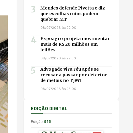
3
Mendes defende Pivetta e diz
que escolhas ruins podem
quebrar MT
08/07/2026 às 22:00
4
Expoagro projeta movimentar
mais de R$ 20 milhões em
leilões
08/07/2026 às 22:30
5
Advogado vira réu após se
recusar a passar por detector
de metais no TJMT
08/07/2026 às 23:00
EDIÇÃO DIGITAL
Edição
915