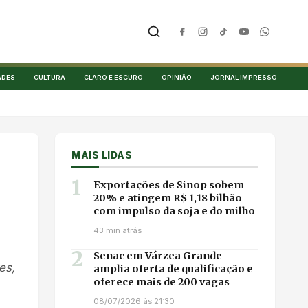
ADES
CULTURA
CLARO E ESCURO
OPINIÃO
JORNAL IMPRESSO
MAIS LIDAS
1
Exportações de Sinop sobem
20% e atingem R$ 1,18 bilhão
com impulso da soja e do milho
43 min atrás
2
Senac em Várzea Grande
es,
amplia oferta de qualificação e
oferece mais de 200 vagas
08/07/2026 às 21:30