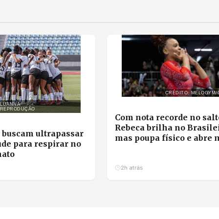
CRÉDITO: MELOGYM/
 LUANNA
/REPRODUÇÃO
Com nota recorde no salt
Rebeca brilha no Brasilei
 buscam ultrapassar
mas poupa físico e abre 
ude para respirar no
da final individual
ato
2h atrás