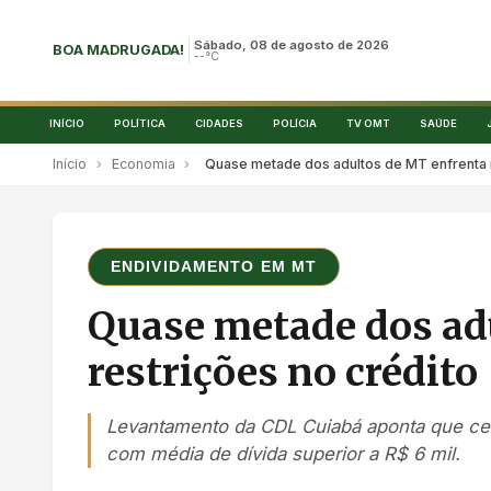
Sábado, 08 de agosto de 2026
BOA MADRUGADA!
--°C
INÍCIO
POLÍTICA
CIDADES
POLÍCIA
TV OMT
SAÚDE
Início
›
Economia
›
Quase metade dos adultos de MT enfrenta r
ENDIVIDAMENTO EM MT
Quase metade dos ad
restrições no crédito
Levantamento da CDL Cuiabá aponta que cer
com média de dívida superior a R$ 6 mil.