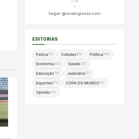
1
/ 6
Seguir @omatogrosso.com
EDITORIAS
Polícia
Cidades
Política
713
610
549
Economia
Saúde
233
233
Educação
Judiciário
194
171
Esportes
COPA DO MUNDO
170
147
Opinião
133