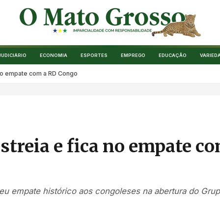
JUDICIÁRIO
ECONOMIA
ESPORTES
EMPREGO
EDUCAÇÃO
VARIED
a no empate com a RD Congo
streia e fica no empate c
eu empate histórico aos congoleses na abertura do Gru