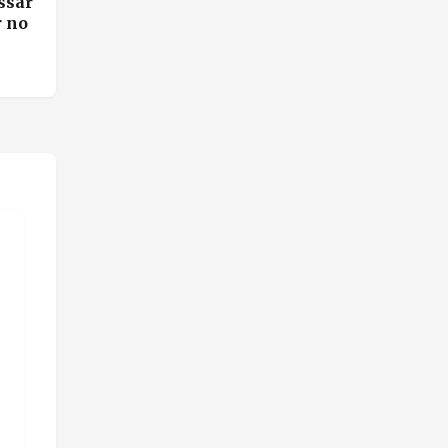
ssar
r no