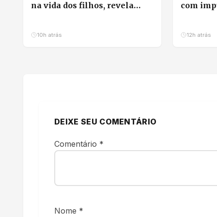
na vida dos filhos, revela
com impu
pesquisa
milho
10h atrás
12h atrás
DEIXE SEU COMENTÁRIO
Comentário
*
Nome
*