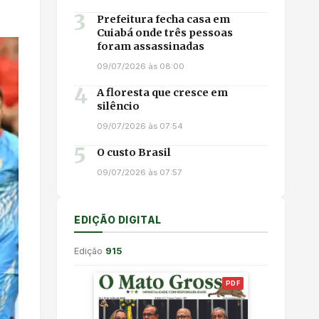
3
Prefeitura fecha casa em
Cuiabá onde três pessoas
foram assassinadas
09/07/2026 às 08:00
4
A floresta que cresce em
silêncio
09/07/2026 às 07:54
5
O custo Brasil
09/07/2026 às 07:57
EDIÇÃO DIGITAL
Edição
915
PDF