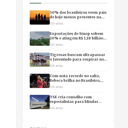
50% dos brasileiros veem pais
de hoje menos presentes na
vida dos filhos, revela pesquisa
10h atrás
Exportações de Sinop sobem
20% e atingem R$ 1,18 bilhão
com impulso da soja e do milho
12h atrás
Tigresas buscam ultrapassar
o Juventude para respirar no
campeonato
12h atrás
Com nota recorde no salto,
Rebeca brilha no Brasileiro,
mas poupa físico e abre mão
13h atrás
da final individual
TSE cria conselho com
especialistas para blindar
eleições contra desinformação
14h atrás
e uso ilícito de IA