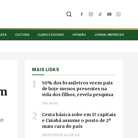
ADES
CULTURA
CLARO E ESCURO
OPINIÃO
JORNAL IMPRESSO
MAIS LIDAS
1
50% dos brasileiros veem pais
om
de hoje menos presentes na
vida dos filhos, revela pesquisa
10h atrás
2
Cesta básica sobe em 17 capitais
po
e Cuiabá assume o posto de 2ª
mais cara do país
09/07/2026 às 08:00