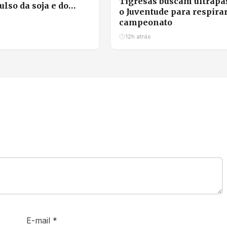
Tigresas buscam ultrapa
lso da soja e do
o Juventude para respira
campeonato
12h atrás
E-mail
*