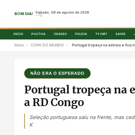
Sábado, 08 de agosto de 2026
BOM DIA!
--°C
INÍCIO
POLÍTICA
CIDADES
POLÍCIA
TV OMT
SAÚDE
Início
›
COPA DO MUNDO
›
Portugal tropeça na estreia e fic
NÃO ERA O ESPERADO
Portugal tropeça na e
a RD Congo
Seleção portuguesa saiu na frente, mas ced
K