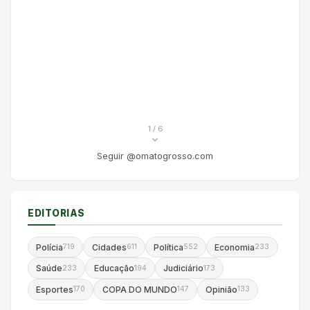
1
/ 6
Seguir @omatogrosso.com
EDITORIAS
Polícia
Cidades
Política
Economia
719
611
552
233
Saúde
Educação
Judiciário
233
194
173
Esportes
COPA DO MUNDO
Opinião
170
147
133