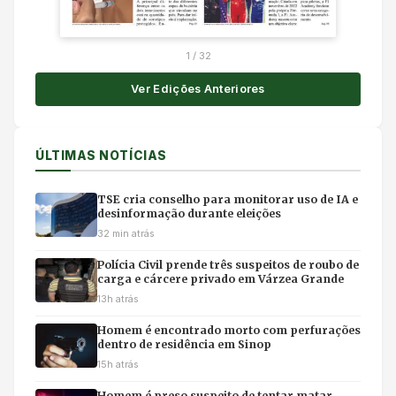
1
/
32
Ver Edições Anteriores
ÚLTIMAS NOTÍCIAS
TSE cria conselho para monitorar uso de IA e
desinformação durante eleições
32 min atrás
Polícia Civil prende três suspeitos de roubo de
carga e cárcere privado em Várzea Grande
13h atrás
Homem é encontrado morto com perfurações
dentro de residência em Sinop
15h atrás
Homem é preso suspeito de tentar matar