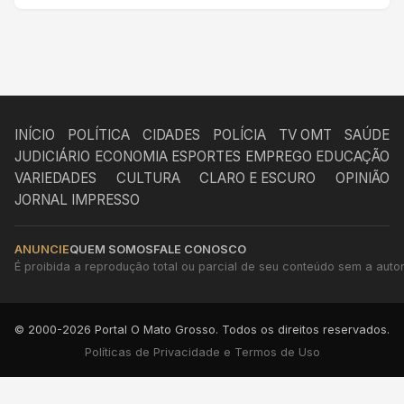
INÍCIO
POLÍTICA
CIDADES
POLÍCIA
TV OMT
SAÚDE
JUDICIÁRIO
ECONOMIA
ESPORTES
EMPREGO
EDUCAÇÃO
VARIEDADES
CULTURA
CLARO E ESCURO
OPINIÃO
JORNAL IMPRESSO
ANUNCIE
QUEM SOMOS
FALE CONOSCO
É proibida a reprodução total ou parcial de seu conteúdo sem a autori
© 2000-2026 Portal O Mato Grosso. Todos os direitos reservados.
Políticas de Privacidade e Termos de Uso