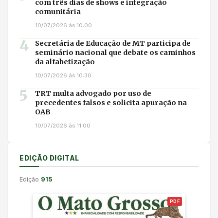
com três dias de shows e integração
comunitária
10/07/2026 às 10:00
4
Secretária de Educação de MT participa de
seminário nacional que debate os caminhos
da alfabetização
10/07/2026 às 10:30
5
TRT multa advogado por uso de
precedentes falsos e solicita apuração na
OAB
10/07/2026 às 11:00
EDIÇÃO DIGITAL
Edição
915
PDF