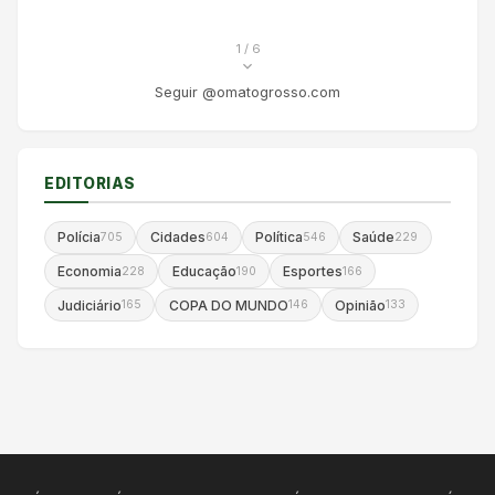
1
/ 6
Seguir @omatogrosso.com
EDITORIAS
Polícia
Cidades
Política
Saúde
705
604
546
229
Economia
Educação
Esportes
228
190
166
Judiciário
COPA DO MUNDO
Opinião
165
146
133