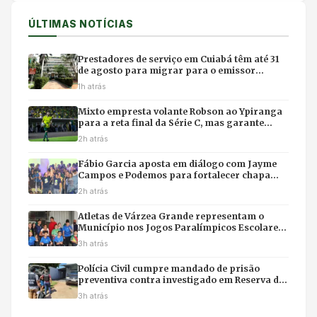
ÚLTIMAS NOTÍCIAS
Prestadores de serviço em Cuiabá têm até 31
de agosto para migrar para o emissor
nacional de nota fiscal
1h atrás
Mixto empresta volante Robson ao Ypiranga
para a reta final da Série C, mas garante
retorno para 2027
2h atrás
Fábio Garcia aposta em diálogo com Jayme
Campos e Podemos para fortalecer chapa
com Pivetta
2h atrás
Atletas de Várzea Grande representam o
Município nos Jogos Paralímpicos Escolares
de Mato Grosso
3h atrás
Polícia Civil cumpre mandado de prisão
preventiva contra investigado em Reserva do
Cabaçal
3h atrás