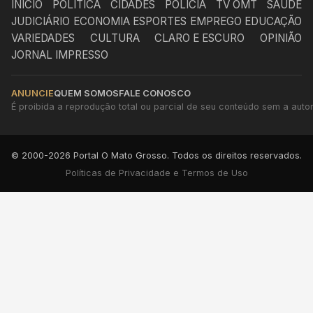
INÍCIO
POLÍTICA
CIDADES
POLÍCIA
TV OMT
SAÚDE
JUDICIÁRIO
ECONOMIA
ESPORTES
EMPREGO
EDUCAÇÃO
VARIEDADES
CULTURA
CLARO E ESCURO
OPINIÃO
JORNAL IMPRESSO
ANUNCIE
QUEM SOMOS
FALE CONOSCO
É proibida a reprodução total ou parcial de seu conteúdo sem a autori
© 2000-2026 Portal O Mato Grosso. Todos os direitos reservados.
Políticas de Privacidade e Termos de Uso