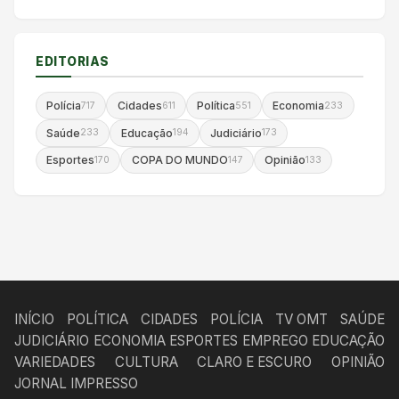
EDITORIAS
Polícia
Cidades
Política
Economia
717
611
551
233
Saúde
Educação
Judiciário
233
194
173
Esportes
COPA DO MUNDO
Opinião
170
147
133
INÍCIO
POLÍTICA
CIDADES
POLÍCIA
TV OMT
SAÚDE
JUDICIÁRIO
ECONOMIA
ESPORTES
EMPREGO
EDUCAÇÃO
VARIEDADES
CULTURA
CLARO E ESCURO
OPINIÃO
JORNAL IMPRESSO