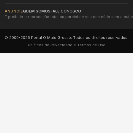
ANUNCIE
QUEM SOMOS
FALE CONOSCO
É proibida a reprodução total ou parcial de seu conteúdo sem a autori
© 2000-2026 Portal O Mato Grosso. Todos os direitos reservados.
Políticas de Privacidade e Termos de Uso