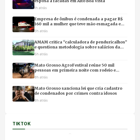
esposa a facadas em Alto Boa Vista
1h atrás
Empresa de ônibus é condenada a pagar R$
160 mil a mulher que teve mão esmagada em
acidente
3h atrás
AMAM critica “calculadora de penduricalhos”
e questiona metodologia sobre salários da
magistratura
5h atrás
Mato Grosso AgroFestival reúne 50 mil
pessoas em primeira noite com rodeio e
shows em Cuiabá
8h atrás
Mato Grosso sanciona lei que cria cadastro
de condenados por crimes contra idosos
8h atrás
TIKTOK