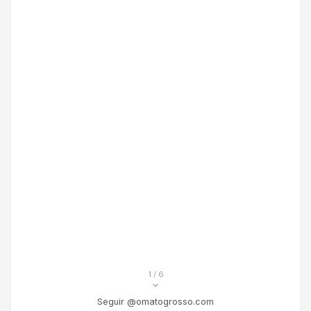
1
/ 6
Seguir @omatogrosso.com