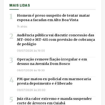
MAIS LIDAS
1
Homem é preso suspeito de tentar matar
esposa a facadas em Alto Boa Vista
1h atrás
2
Audiência pública vai discutir concessão das
MT-060 e MT-451 com previsão de cobrança
de pedágio
09/07/2026 às 19:00
3
Operação remove fiação irregular e em
desuso na Avenida Dom Bosco
09/07/2026 às 19:30
4
PM que matou ex-policial em marmoraria
presta depoimento e é liberado
09/07/2026 às 20:00
5
Juiz cita calor extremo e manda suspender
corte de árvores em Cuiabá