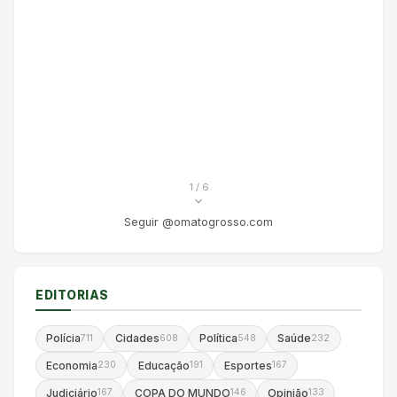
1
/ 6
Seguir @omatogrosso.com
EDITORIAS
Polícia
Cidades
Política
Saúde
711
608
548
232
Economia
Educação
Esportes
230
191
167
Judiciário
COPA DO MUNDO
Opinião
167
146
133