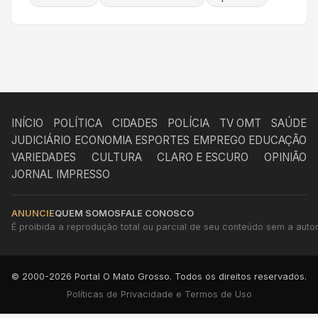
INÍCIO
POLÍTICA
CIDADES
POLÍCIA
TV OMT
SAÚDE
JUDICIÁRIO
ECONOMIA
ESPORTES
EMPREGO
EDUCAÇÃO
VARIEDADES
CULTURA
CLARO E ESCURO
OPINIÃO
JORNAL IMPRESSO
ANUNCIE
QUEM SOMOS
FALE CONOSCO
É proibida a reprodução total ou parcial de seu conteúdo sem a autori
© 2000-2026 Portal O Mato Grosso. Todos os direitos reservados.
Políticas de Privacidade e Termos de Uso