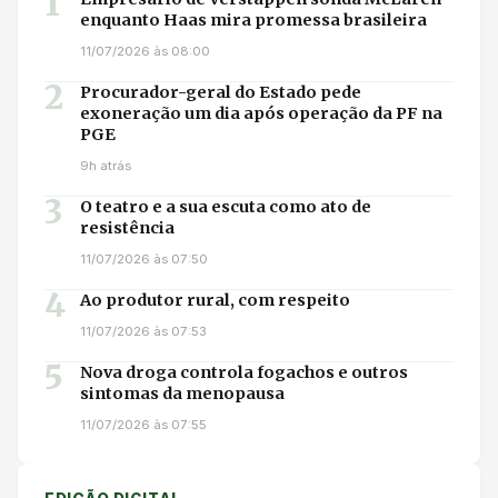
1
enquanto Haas mira promessa brasileira
11/07/2026 às 08:00
2
Procurador-geral do Estado pede
exoneração um dia após operação da PF na
PGE
9h atrás
3
O teatro e a sua escuta como ato de
resistência
11/07/2026 às 07:50
4
Ao produtor rural, com respeito
11/07/2026 às 07:53
5
Nova droga controla fogachos e outros
sintomas da menopausa
11/07/2026 às 07:55