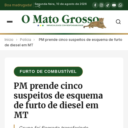
Segunda-feira, 10 de agosto de 2026
Boa madrugada!
--°C
Início
›
Polícia
›
PM prende cinco suspeitos de esquema de furto
de diesel em MT
FURTO DE COMBUSTÍVEL
PM prende cinco
suspeitos de esquema
de furto de diesel em
MT