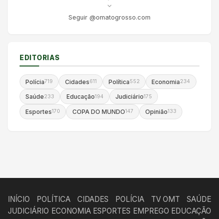
Seguir @omatogrosso.com
EDITORIAS
Polícia
Cidades
Política
Economia
719
611
552
234
Saúde
Educação
Judiciário
233
194
175
Esportes
COPA DO MUNDO
Opinião
170
147
133
INÍCIO
POLÍTICA
CIDADES
POLÍCIA
TV OMT
SAÚDE
JUDICIÁRIO
ECONOMIA
ESPORTES
EMPREGO
EDUCAÇÃO