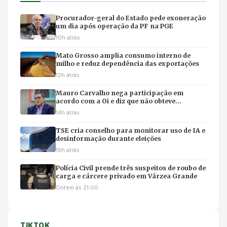
Procurador-geral do Estado pede exoneração
um dia após operação da PF na PGE
10h atrás
Mato Grosso amplia consumo interno de
milho e reduz dependência das exportações
12h atrás
Mauro Carvalho nega participação em
acordo com a Oi e diz que não obteve
benefícios
14h atrás
TSE cria conselho para monitorar uso de IA e
desinformação durante eleições
16h atrás
Polícia Civil prende três suspeitos de roubo de
carga e cárcere privado em Várzea Grande
Ontem às 21:00
TIKTOK