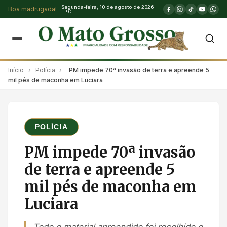
Segunda-feira, 10 de agosto de 2026
Boa madrugada!
--°C
Início
›
Polícia
›
PM impede 70ª invasão de terra e apreende 5
mil pés de maconha em Luciara
POLÍCIA
PM impede 70ª invasão
de terra e apreende 5
mil pés de maconha em
Luciara