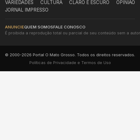
VARIEDADES
CULTURA
CLARO E ESCURO
OPINIÃO
JORNAL IMPRESSO
ANUNCIE
QUEM SOMOS
FALE CONOSCO
É proibida a reprodução total ou parcial de seu conteúdo sem a autori
© 2000-2026 Portal O Mato Grosso. Todos os direitos reservados.
Políticas de Privacidade e Termos de Uso