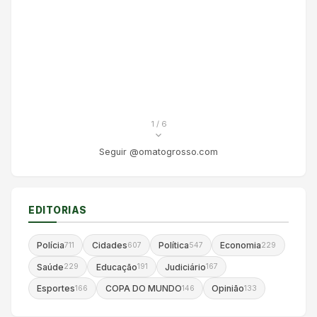
1
/ 6
Seguir @omatogrosso.com
EDITORIAS
Polícia
Cidades
Política
Economia
711
607
547
229
Saúde
Educação
Judiciário
229
191
167
Esportes
COPA DO MUNDO
Opinião
166
146
133