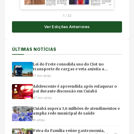
1
/
32
Ver Edições Anteriores
ÚLTIMAS NOTÍCIAS
Lei do Frete consolida uso do Ciot no
transporte de cargas e veta anistia a
manifestantes em rodovias
17 min atrás
Adolescente é apreendida após esfaquear o
pai durante discussão em Cuiabá
47 min atrás
Cuiabá supera 3,6 milhões de atendimentos e
amplia rede municipal de saúde
1h atrás
Feira da Família reúne gastronomia,