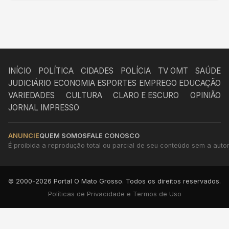
INÍCIO
POLÍTICA
CIDADES
POLÍCIA
TV OMT
SAÚDE
JUDICIÁRIO
ECONOMIA
ESPORTES
EMPREGO
EDUCAÇÃO
VARIEDADES
CULTURA
CLARO E ESCURO
OPINIÃO
JORNAL IMPRESSO
ANUNCIE
QUEM SOMOS
FALE CONOSCO
É proibida a reprodução total ou parcial de seu conteúdo sem a autori
© 2000-2026 Portal O Mato Grosso. Todos os direitos reservados.
Políticas de Privacidade e Termos de Uso