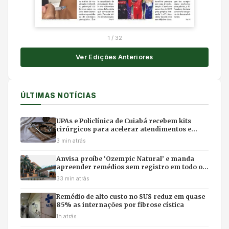
1
/
32
Ver Edições Anteriores
ÚLTIMAS NOTÍCIAS
UPAs e Policlínica de Cuiabá recebem kits
cirúrgicos para acelerar atendimentos e
evitar filas em hospitais
3 min atrás
Anvisa proíbe ‘Ozempic Natural’ e manda
apreender remédios sem registro em todo o
Brasil
33 min atrás
Remédio de alto custo no SUS reduz em quase
85% as internações por fibrose cística
1h atrás