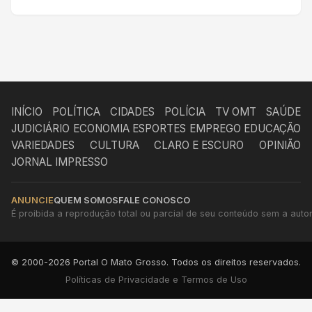
INÍCIO
POLÍTICA
CIDADES
POLÍCIA
TV OMT
SAÚDE
JUDICIÁRIO
ECONOMIA
ESPORTES
EMPREGO
EDUCAÇÃO
VARIEDADES
CULTURA
CLARO E ESCURO
OPINIÃO
JORNAL IMPRESSO
ANUNCIE
QUEM SOMOS
FALE CONOSCO
É proibida a reprodução total ou parcial de seu conteúdo sem a autori
© 2000-2026 Portal O Mato Grosso. Todos os direitos reservados.
Políticas de Privacidade e Termos de Uso