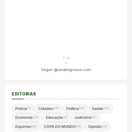
1
/ 6
Seguir @omatogrosso.com
EDITORIAS
Polícia
Cidades
Política
Saúde
711
608
547
232
Economia
Educação
Judiciário
229
191
167
Esportes
COPA DO MUNDO
Opinião
166
146
133