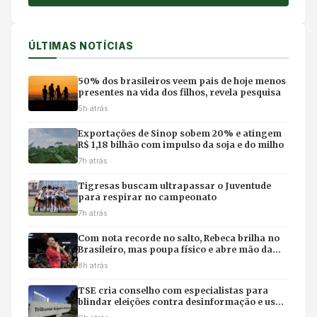
ÚLTIMAS NOTÍCIAS
50% dos brasileiros veem pais de hoje menos
presentes na vida dos filhos, revela pesquisa
5h atrás
Exportações de Sinop sobem 20% e atingem
R$ 1,18 bilhão com impulso da soja e do milho
7h atrás
Tigresas buscam ultrapassar o Juventude
para respirar no campeonato
7h atrás
Com nota recorde no salto, Rebeca brilha no
Brasileiro, mas poupa físico e abre mão da
final individual
8h atrás
TSE cria conselho com especialistas para
blindar eleições contra desinformação e uso
ilícito de IA