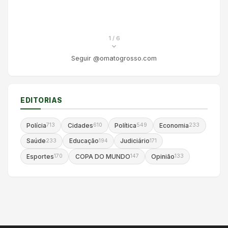
1
/ 6
Seguir @omatogrosso.com
EDITORIAS
Polícia
Cidades
Política
Economia
713
610
549
233
Saúde
Educação
Judiciário
233
194
171
Esportes
COPA DO MUNDO
Opinião
170
147
133