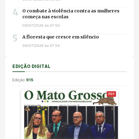
4
O combate à violência contra as mulheres
começa nas escolas
09/07/2026 às 07:50
5
A floresta que cresce em silêncio
09/07/2026 às 07:54
EDIÇÃO DIGITAL
Edição
915
PDF