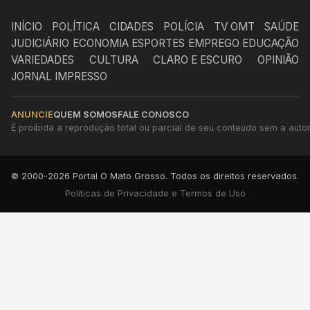
INÍCIO
POLÍTICA
CIDADES
POLÍCIA
TV OMT
SAÚDE
JUDICIÁRIO
ECONOMIA
ESPORTES
EMPREGO
EDUCAÇÃO
VARIEDADES
CULTURA
CLARO E ESCURO
OPINIÃO
JORNAL IMPRESSO
ANUNCIE
QUEM SOMOS
FALE CONOSCO
É proibida a reprodução total ou parcial de seu conteúdo sem a autori
© 2000-2026 Portal O Mato Grosso. Todos os direitos reservados.
Políticas de Privacidade e Termos de Uso