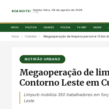
Quinta-feira, 06 de agosto de 2026
BOA NOITE!
--°C
INÍCIO
POLÍTICA
CIDADES
POLÍCIA
TV OMT
SAÚDE
Início
›
Cidades
›
Megaoperação de limpeza percorre 13 km d
MUTIRÃO URBANO
Megaoperação de lim
Contorno Leste em C
Limpurb mobiliza 350 trabalhadores em for
Leste