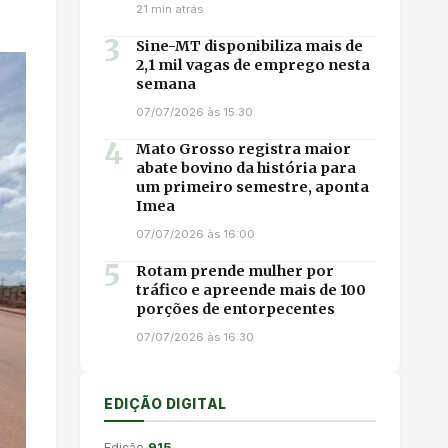
21 min atrás
3
Sine-MT disponibiliza mais de
2,1 mil vagas de emprego nesta
semana
07/07/2026 às 15:30
4
Mato Grosso registra maior
abate bovino da história para
um primeiro semestre, aponta
Imea
07/07/2026 às 16:00
5
Rotam prende mulher por
tráfico e apreende mais de 100
porções de entorpecentes
07/07/2026 às 16:30
EDIÇÃO DIGITAL
Edição
915