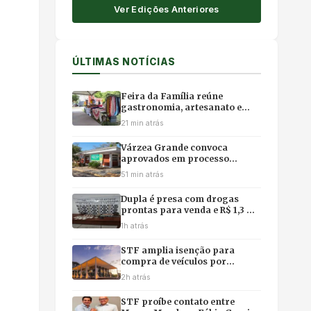
Ver Edições Anteriores
ÚLTIMAS NOTÍCIAS
Feira da Família reúne
gastronomia, artesanato e
produtos da agricultura
21 min atrás
familiar em Várzea Grande
Várzea Grande convoca
aprovados em processo
seletivo para contratação
51 min atrás
temporária na Educação
Dupla é presa com drogas
prontas para venda e R$ 1,3 mil
em dinheiro
1h atrás
STF amplia isenção para
compra de veículos por
pessoas com deficiência e TEA
2h atrás
STF proíbe contato entre