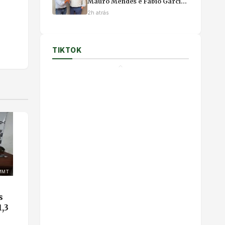
Mauro Mendes e Fábio Garcia
durante investigação da
2h atrás
Operação Heritage
TIKTOK
MMT
s
,3