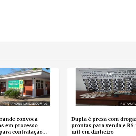
ANDRE LUIS/SECOM-VG
ROTAM/P
Grande convoca
Dupla é presa com droga
os em processo
prontas para venda e R$ 1
 para contratação
mil em dinheiro