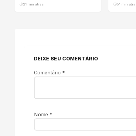
familiar em Várzea Grande
temporár
21 min atrás
51 min atrá
DEIXE SEU COMENTÁRIO
Comentário
*
Nome
*