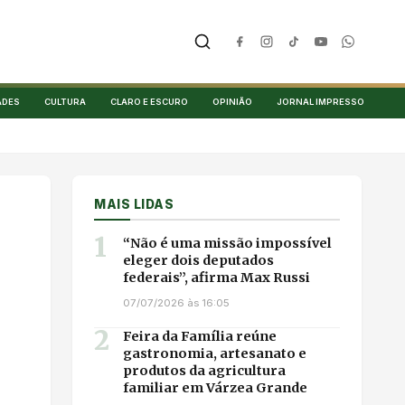
ADES
CULTURA
CLARO E ESCURO
OPINIÃO
JORNAL IMPRESSO
MAIS LIDAS
1
“Não é uma missão impossível
eleger dois deputados
federais”, afirma Max Russi
07/07/2026 às 16:05
2
Feira da Família reúne
gastronomia, artesanato e
produtos da agricultura
familiar em Várzea Grande