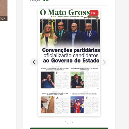
PDF
TOF
1
/
32