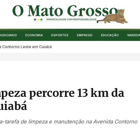
JUDICIÁRIO
ECONOMIA
ESPORTES
EMPREGO
EDUCAÇÃO
VARIED
a Contorno Leste em Cuiabá
peza percorre 13 km da
uiabá
ça-tarefa de limpeza e manutenção na Avenida Contorno