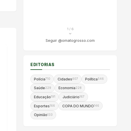
1
/ 6
Seguir @omatogrosso.com
EDITORIAS
Polícia
Cidades
Política
710
607
546
Saúde
Economia
229
228
Educação
Judiciário
191
167
Esportes
COPA DO MUNDO
166
146
Opinião
133