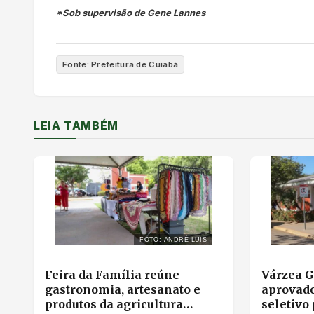
*Sob supervisão de Gene Lannes
Fonte: Prefeitura de Cuiabá
LEIA TAMBÉM
FOTO: ANDRÉ LUIS
Feira da Família reúne
Várzea 
gastronomia, artesanato e
aprovad
produtos da agricultura
seletivo