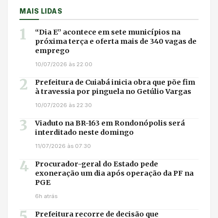
MAIS LIDAS
1
“Dia E” acontece em sete municípios na
próxima terça e oferta mais de 340 vagas de
emprego
10/07/2026 às 22:00
2
Prefeitura de Cuiabá inicia obra que põe fim
à travessia por pinguela no Getúlio Vargas
10/07/2026 às 22:30
3
Viaduto na BR-163 em Rondonópolis será
interditado neste domingo
11/07/2026 às 07:30
4
Procurador-geral do Estado pede
exoneração um dia após operação da PF na
PGE
6h atrás
5
Prefeitura recorre de decisão que