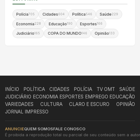
Polícia
Cidades
Política
Saúde
705
604
546
229
Economia
Educação
Esportes
228
190
166
Judiciário
COPA DO MUNDO
Opinião
165
146
133
INÍCIO
POLÍTICA
CIDADES
POLÍCIA
TV OMT
SAÚDE
JUDICIÁRIO
ECONOMIA
ESPORTES
EMPREGO
EDUCAÇÃO
VARIEDADES
CULTURA
CLARO E ESCURO
OPINIÃO
JORNAL IMPRESSO
ANUNCIE
QUEM SOMOS
FALE CONOSCO
É proibida a reprodução total ou parcial de seu conteúdo sem a autori