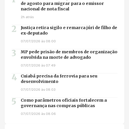
de agosto para migrar para o emissor
nacional de nota fiscal
2h atrás
2
Justiça retira sigilo e remarca júri de filho de
ex-deputado
07/07/2026 às 08:00
3
MP pede prisão de membros de organização
envolvida na morte de advogado
07/07/2026 às 07:49
4
Cuiabá precisa da ferrovia para seu
desenvolvimento
07/07/2026 às 08:03
5
Como parâmetros oficiais fortalecem a
governança nas compras públicas
07/07/2026 às 08:06