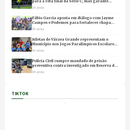
para a reta final da Série C, mas garante
retorno para 2027
2h atrás
Fábio Garcia aposta em diálogo com Jayme
Campos e Podemos para fortalecer chapa
com Pivetta
3h atrás
Atletas de Várzea Grande representam o
Município nos Jogos Paralímpicos Escolares
de Mato Grosso
3h atrás
Polícia Civil cumpre mandado de prisão
preventiva contra investigado em Reserva do
Cabaçal
4h atrás
TIKTOK